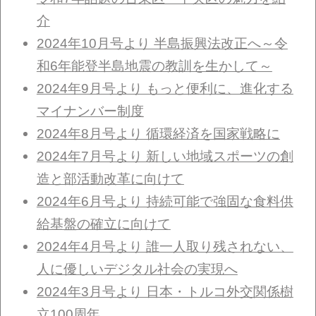
介
2024年10月号より 半島振興法改正へ～令
和6年能登半島地震の教訓を生かして～
2024年9月号より もっと便利に、進化する
マイナンバー制度
2024年8月号より 循環経済を国家戦略に
2024年7月号より 新しい地域スポーツの創
造と部活動改革に向けて
2024年6月号より 持続可能で強固な食料供
給基盤の確立に向けて
2024年4月号より 誰一人取り残されない、
人に優しいデジタル社会の実現へ
2024年3月号より 日本・トルコ外交関係樹
立100周年