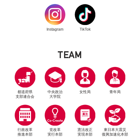
別ウィンドウリンク
別ウィンドウリンク
Instagram
TikTok
T
E
A
M
都道府県
中央政治
女性局
青年局
支部連合会
大学院
行政改革
党改革
憲法改正
東日本大震災
推進本部
実行本部
実現本部
復興加速化本部