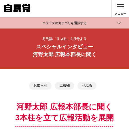
このページの本文へ移動
メニュー
ニュースのカテゴリを選択する
全て
月刊誌「りぶる」 1月号より
政策
スペシャルインタビュー
記者会見
河野太郎 広報本部長に聞く
党声明
お知らせ
活動局
お知らせ
広報物
りぶる
河野太郎 広報本部長に聞く
3本柱を立て広報活動を展開