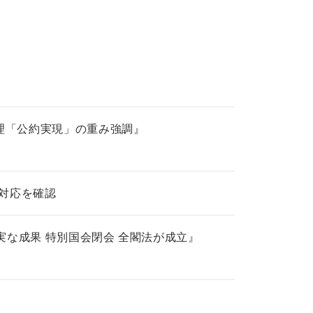
理「公約実現」の重み強調』
の対応を確認
な成果 特別国会閉会 全閣法が成立』