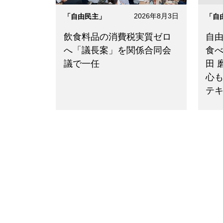
2026年8月3日
「自由民主」
「自
飲食料品の消費税実質ゼロ
自
へ「議長案」を関係合同会
食
議で一任
田 
心
テ