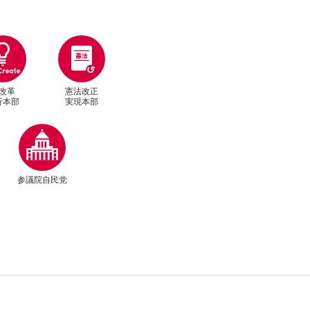
改革
憲法改正
行本部
実現本部
別ウィンドウリンク
参議院自民党