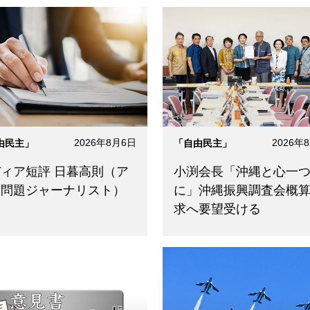
2026年8月6日
2026年
由民主」
「自由民主」
ィア短評 日暮高則（ア
小渕会長「沖縄と心一
ア問題ジャーナリスト）
に」沖縄振興調査会概
求へ要望受ける