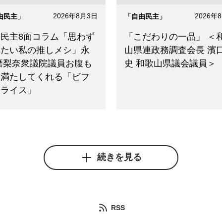
2026年8月3日
2026年
由民主」
「自由民主」
由民主8面コラム「思わず
「こだわりの一品」 ＜
べたい私の推しメシ」永
山県連政務調査会長 濱
磨梨奈衆議院議員お腹も
史 和歌山県議会議員＞
も満たしてくれる「ビフ
キライス」
続きを見る
RSS