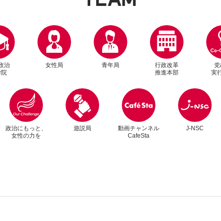
政治
女性局
青年局
行政改革
党
学院
推進本部
実
別ウィンドウリンク
別ウィンドウリンク
政治にもっと、
遊説局
動画チャンネル
J-NSC
女性の力を
CafeSta