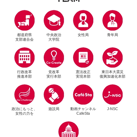
都道府県
中央政治
女性局
青年局
支部連合会
大学院
行政改革
党改革
憲法改正
東日本大震災
推進本部
実行本部
実現本部
復興加速化本部
別ウィンドウリンク
別ウィンドウリンク
政治にもっと、
遊説局
動画チャンネル
J-NSC
女性の力を
CafeSta
別ウィンドウリンク