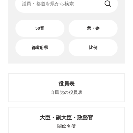
50音
衆・参
都道府県
比例
役員表
自民党の役員表
大臣・副大臣・
政務官
閣僚名簿