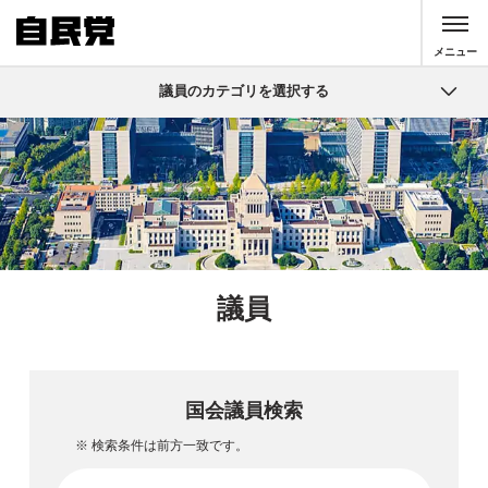
このページの本文へ移動
メニュー
議員のカテゴリを選択する
議員
国会議員検索
自由民主党 役員
大臣・副大臣・政務官
議員
国会議員検索
※ 検索条件は前方一致です。