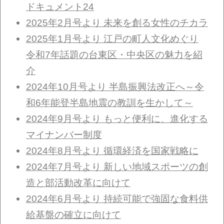
ドキュメント24
2025年2月号より 未来を創る女性のチカラ
2025年1月号より 江戸の町人文化めぐり
令和7年話題の台東区・中央区の魅力を紹
介
2024年10月号より 半島振興法改正へ～令
和6年能登半島地震の教訓を生かして～
2024年9月号より もっと便利に、進化する
マイナンバー制度
2024年8月号より 循環経済を国家戦略に
2024年7月号より 新しい地域スポーツの創
造と部活動改革に向けて
2024年6月号より 持続可能で強固な食料供
給基盤の確立に向けて