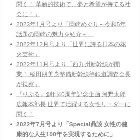
聞く！ 革新的技術で、夢と希望が持てる社
会に！」
2023年1月号より「岡崎めぐり～令和5年
話題の岡崎の魅力を紹介～」
2022年12月号より「世界に誇る日本の花
火芸術」
2022年11月号より「西九州新幹線が開
業！ 稲田朋美党整備新幹線等鉄道調査会長
が視察」
『りぶる』創刊40周年記念企画 河野太郎
広報本部長 世界で活躍する女性リーダーに
聞く！
2022年7月号より「Special鼎談 女性の健
康的な人生100年を実現するために」