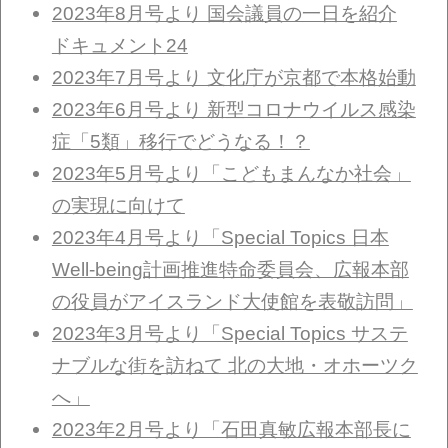
2023年8月号より 国会議員の一日を紹介
ドキュメント24
2023年7月号より 文化庁が京都で本格始動
2023年6月号より 新型コロナウイルス感染
症「5類」移行でどうなる！？
2023年5月号より「こどもまんなか社会」
の実現に向けて
2023年4月号より「Special Topics 日本
Well-being計画推進特命委員会、広報本部
の役員がアイスランド大使館を表敬訪問」
2023年3月号より「Special Topics サステ
ナブルな街を訪ねて 北の大地・オホーツク
へ」
2023年2月号より「石田真敏広報本部長に