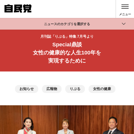
このページの本文へ移動
メニュー
ニュースのカテゴリを選択する
全て
月刊誌「りぶる」特集 7月号より
Special鼎談
政策
女性の健康的な人生100年を
記者会見
実現するために
党声明
お知らせ
活動局
お知らせ
広報物
りぶる
女性の健康