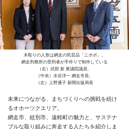
木彫りの人形は網走の民芸品「ニポポ」。
網走刑務所の受刑者が手作りで制作している
（右）武部 新 衆議院議員、
（中央）水谷洋一 網走市長、
（左）上野通子 新聞出版局長
未来につながる、まちづくりへの挑戦を続け
るオホーツクエリア。
網走市、紋別市、遠軽町の魅力と、サステナ
ブルな取り組みに奔走する人たちを紹介しま