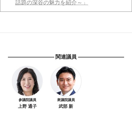
話題の深谷の魅力を紹介～」
関連議員
参議院議員
衆議院議員
上野 通子
武部 新