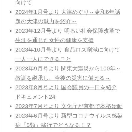
向けて
2024年1月号より 大津めぐり～令和6年話
題の大津の魅力を紹介～
2023年12月号より 明るい社会保障改革で
生涯を通じた女性の健康を支援
2023年10月号より 食品ロス削減に向けて
一人一人にできること
2023年9月号より 関東大震災から100年～
教訓を継承し、今後の災害に備える～
2023年8月号より 国会議員の一日を紹介
ドキュメント24
2023年7月号より 文化庁が京都で本格始動
2023年6月号より 新型コロナウイルス感染
症「5類」移行でどうなる！？