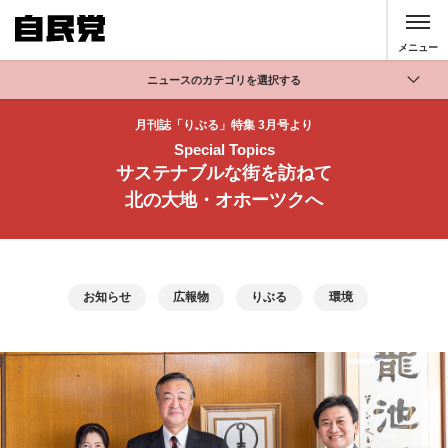
このページの本文へ移動
メニュー
ニュースのカテゴリを選択する
全て
月刊誌「りぶる」特集 3月号より
Special Topics
政策
サステナブルな街を訪ねて
記者会見
北の大地・オホーツクへ
党声明
お知らせ
活動局
お知らせ
広報物
りぶる
環境