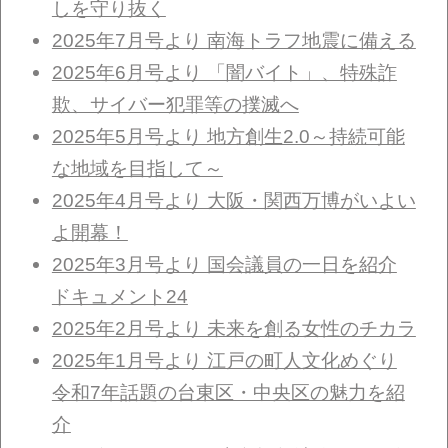
しを守り抜く
2025年7月号より 南海トラフ地震に備える
2025年6月号より 「闇バイト」、特殊詐
欺、サイバー犯罪等の撲滅へ
2025年5月号より 地方創生2.0～持続可能
な地域を目指して～
2025年4月号より 大阪・関西万博がいよい
よ開幕！
2025年3月号より 国会議員の一日を紹介
ドキュメント24
2025年2月号より 未来を創る女性のチカラ
2025年1月号より 江戸の町人文化めぐり
令和7年話題の台東区・中央区の魅力を紹
介