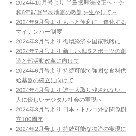
2024年10月号より 半島振興法改正へ～令
和6年能登半島地震の教訓を生かして～
2024年9月号より もっと便利に、進化する
マイナンバー制度
2024年8月号より 循環経済を国家戦略に
2024年7月号より 新しい地域スポーツの創
造と部活動改革に向けて
2024年6月号より 持続可能で強固な食料供
給基盤の確立に向けて
2024年4月号より 誰一人取り残されない、
人に優しいデジタル社会の実現へ
2024年3月号より 日本・トルコ外交関係樹
立100周年
2024年2月号より 持続可能な物流の実現に