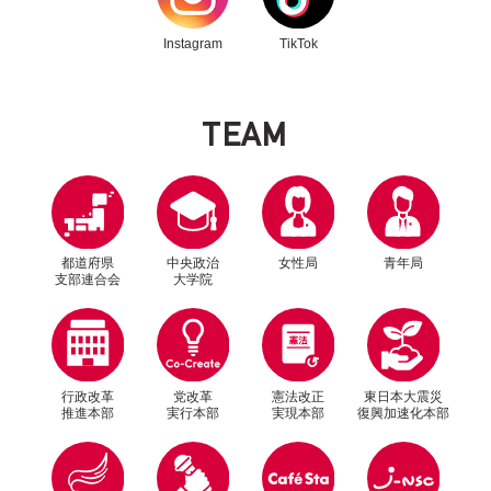
Instagram
TikTok
T
E
A
M
都道府県
中央政治
女性局
青年局
支部連合会
大学院
行政改革
党改革
憲法改正
東日本大震災
推進本部
実行本部
実現本部
復興加速化本部
別ウィンドウリンク
別ウィンドウリンク