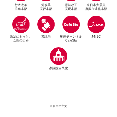
行政改革
党改革
憲法改正
東日本大震災
推進本部
実行本部
実現本部
復興加速化本部
別ウィンドウリンク
別ウィンドウリンク
2026年7月13日
記者会見
政治にもっと、
遊説局
動画チャンネル
J-NSC
女性の力を
CafeSta
政府与党連絡会議後 萩生田光一幹事長代行 記者
別ウィンドウリンク
会見
参議院自民党
関連ニュースを
さらに詳しく見る場合は
サイト内検索をご利用ください。
別ウィンドウリンク
さらに詳しく見る
© 自由民主党