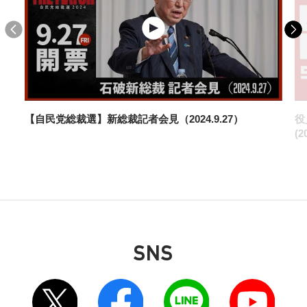
2026年7月21日
記者会見
役員連絡会後 鈴木幹事長記者会見
【自民党総裁選】新総裁記者会見（2024.9.27）
役
(2
2026年7月14日
記者会見
SNS
役員連絡会後 萩生田幹事長代行 記者会見
別ウィンドウリンク
別ウィンドウリンク
別ウィンドウリンク
別ウィンドウリンク