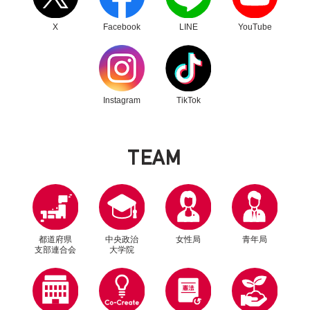
X
Facebook
LINE
YouTube
別ウィンドウリンク
別ウィンドウリンク
Instagram
TikTok
T
E
A
M
2026年7月13日
記者会見
役員会後 鈴木幹事長記者会見
都道府県
中央政治
女性局
青年局
支部連合会
大学院