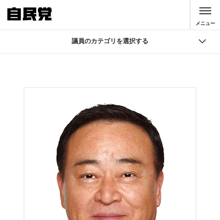
このページの本文へ移動
メニュー
議員のカテゴリを選択する
議員
国会議員検索
自由民主党 役員
大臣・副大臣・政務官