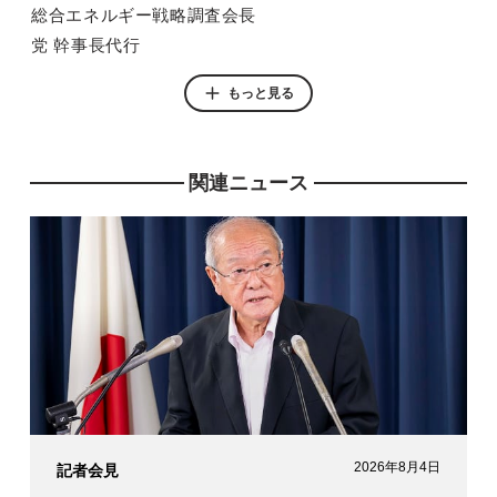
総合エネルギー戦略調査会長
党 幹事長代行
経済産業大臣
もっと見る
地方創生担当大臣
国土交通副大臣
国土交通政務官
関連ニュース
衆議院 国土交通委員長
衆議院 災害対策特別委員長
党 選挙対策委員会事務局長
党 政務調査会長代理
党 政務調査会副会長
党 副幹事長
2026年8月4日
記者会見