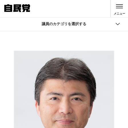
このページの本文へ移動
メニュー
議員のカテゴリを選択する
議員
国会議員検索
自由民主党 役員
大臣・副大臣・政務官