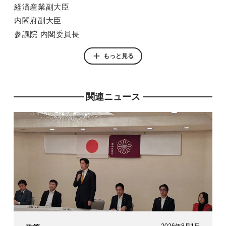
経済産業副大臣
内閣府副大臣
参議院 内閣委員長
参議院 環境委員長
もっと見る
党 長崎県支部連合会会長
党 政務調査会副会長
党 参議院政策審議会副会長
関連ニュース
参議院 決算委員会理事
党 少子化対策調査会事務局長
総務大臣政務官
党 税制調査会幹事
参議院 議院運営委員会理事
参議院 憲法審査会幹事
党 参議院副幹事長
参議院 予算委員会理事
長崎市副市長
総務省自治行政局公務員部高齢対策室長