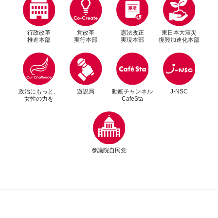
行政改革
党改革
憲法改正
東日本大震災
推進本部
実行本部
実現本部
復興加速化本部
別ウィンドウリンク
別ウィンドウリンク
政治にもっと、
遊説局
動画チャンネル
J-NSC
女性の力を
CafeSta
2025年11月17日
お知らせ
別ウィンドウリンク
秋田県のクマ対策を視察移動政調会がスタート
参議院自民党
関連ニュースを
さらに詳しく見る場合は
サイト内検索をご利用ください。
別ウィンドウリンク
さらに詳しく見る