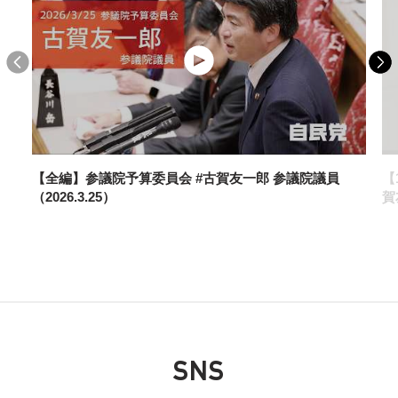
2025年12月8日
政策
第219回臨時国会における古賀友一郎参議院議
員代表質問
【全編】参議院予算委員会 #古賀友一郎 参議院議員
【
（2026.3.25）
賀
2025年11月17日
政策
SNS