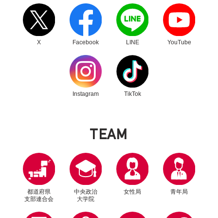
秋田県において、第1回移動政調会を開催
別ウィンドウリンク
別ウィンドウリンク
別ウィンドウリンク
別ウィンドウリンク
X
Facebook
LINE
YouTube
別ウィンドウリンク
別ウィンドウリンク
Instagram
TikTok
T
E
A
M
2025年11月17日
政策
小林 鷹之 政務調査会長ら、秋田県でのクマ被害
状況を視察
都道府県
中央政治
女性局
青年局
支部連合会
大学院