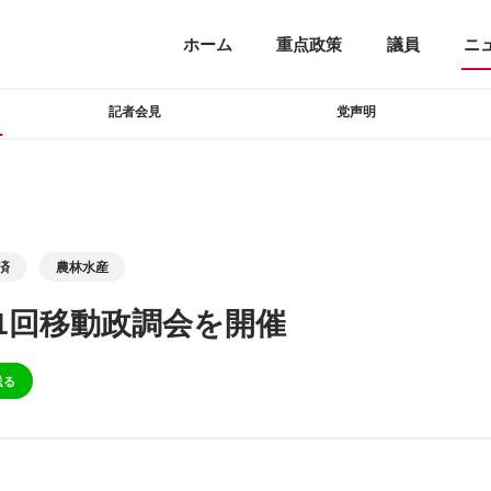
ホーム
重点政策
議員
ニ
記者会見
党声明
済
農林水産
1回移動政調会を開催
送る