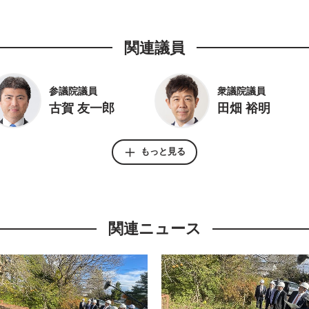
関連議員
参議院議員
衆議院議員
古賀 友一郎
田畑 裕明
もっと見る
衆議院議員
福原 淳嗣
関連ニュース