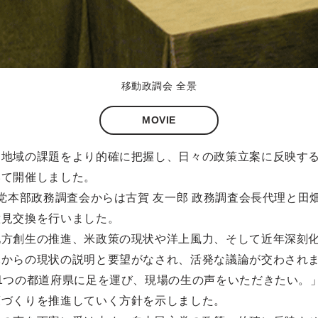
移動政調会 全景
MOVIE
、地域の課題をより的確に把握し、日々の政策立案に反映す
いて開催しました。
党本部政務調査会からは古賀 友一郎 政務調査会長代理と田
意見交換を行いました。
地方創生の推進、米政策の現状や洋上風力、そして近年深刻
元からの現状の説明と要望がなされ、活発な議論が交わされ
1つの都道府県に足を運び、現場の生の声をいただきたい。
策づくりを推進していく方針を示しました。