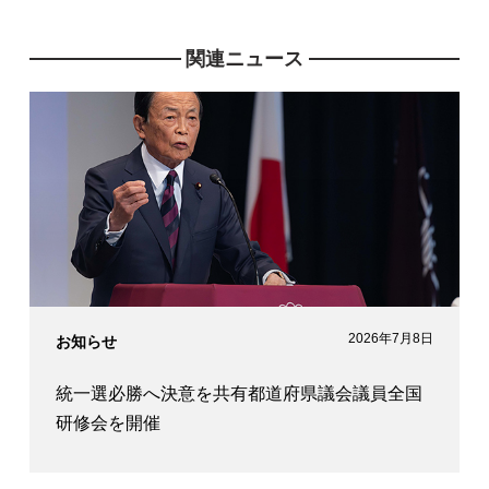
党 中小企業・小規模事業者政策調査会事務局長代行
防衛大臣政務官 兼 内閣府大臣政務官
関連ニュース
党 安全保障調査会事務局次長
党 安全保障調査会ミサイル防衛に関する検討チーム事
務局次長
党 経済成長戦略本部事務局次長
党 経済成長戦略本部 新経済指標検討ＰＴ事務局長
党 雇用問題調査会幹事
党 税制調査会幹事
党 競争政策調査会事務局長代理
党 地方創生実行統合本部副幹事長
党 国際局次長
2026年7月8日
お知らせ
統一選必勝へ決意を共有都道府県議会議員全国
研修会を開催