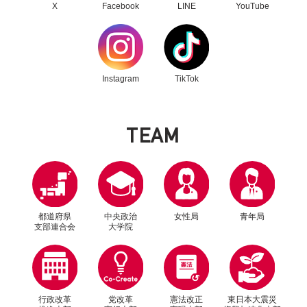
X
Facebook
LINE
YouTube
別ウィンドウリンク
別ウィンドウリンク
Instagram
TikTok
T
E
A
M
2025年1月20日
お知らせ
[日中与党交流協議会]森山幹事長「率直な意見交
都道府県
中央政治
女性局
青年局
支部連合会
大学院
換できた」~李強首相らにも禁輸解禁を要請~
行政改革
党改革
憲法改正
東日本大震災