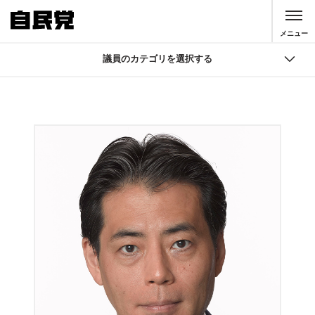
このページの本文へ移動
メニュー
議員のカテゴリを選択する
議員
国会議員検索
自由民主党 役員
大臣・副大臣・政務官