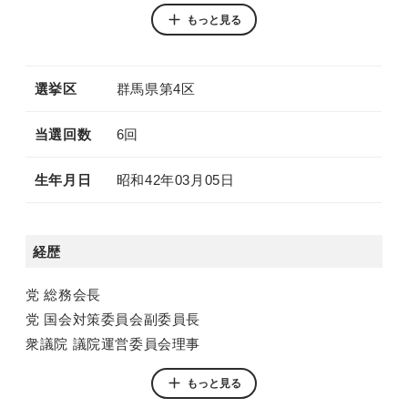
別ウィンドウリンク
別ウィンドウリンク
もっと見る
YouTube
Instagram
選挙区
群馬県第4区
当選回数
6回
生年月日
昭和42年03月05日
経歴
党 総務会長
党 国会対策委員会副委員長
衆議院 議院運営委員会理事
党 農林・食料戦略調査会農産物輸出促進対策委員会 委
もっと見る
員長