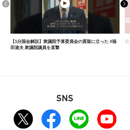
地域経済の好循環実現を 「働きたい人が働ける
社会」へ「働き方改革」の再検討も提起中小企
業・小規模事業者政策調査会が提言
【1分国会解説】衆議院予算委員会の質疑に立った #福
役
田達夫 衆議院議員を直撃
SNS
2025年3月9日
お知らせ
別ウィンドウリンク
別ウィンドウリンク
別ウィンドウリンク
別ウィンドウリンク
全国幹事長会議 参院選必勝へ一致結束を確認