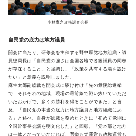
小林鷹之政務調査会長
自民党の底力は地方議員
開会に当たり、研修会を主催する野中厚党地方組織・議
員総局長は「自民党の強さは全国各地で各級議員の同志
が存在すること」と強調し、「政策を共有する場を設け
たい」と意義を説明しました。
麻生太郎副総裁も開会式に駆け付け「先の衆院総選挙
で、それぞれの地域、現場の最前線で戦い抜いていただ
いたおかげで、多くの勝利を得ることができた」と言
及。「自民党の本当の底力は地方議員と地方組織にあ
る」と述べ、自身が総裁を務めたときに「初めて党則に
全国幹事長会議を明文化した」と回顧。「党本部と地方
は一体となっていなければ、選挙も党運営も政権運営も