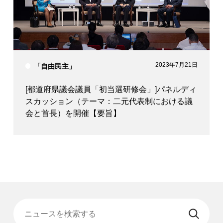
2023年7月21日
「自由民主」
[都道府県議会議員「初当選研修会」]パネルディ
スカッション（テーマ：二元代表制における議
会と首長）を開催【要旨】
ニュースを検索する