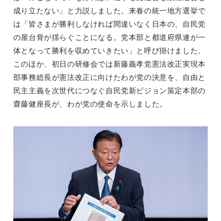
成り立たない」と力説しました。来春の統一地方選挙で
は「皆さまが勝利しなければ間違いなく日本の、自民党
の屋台骨が揺らぐことになる。党本部と都道府県連が一
体となって勝利を収めていきたい」と呼び掛けました。
このほか、初日の研修会では新藤義孝党憲法改正実現本
部事務総長が憲法改正に向けたわが党の決意を、自由と
民主主義を次世代につなぐ自民党新ビジョン策定本部の
齋藤健座長が、わが党の使命を示しました。