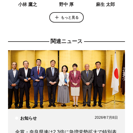
小林 鷹之
野中 厚
麻生 太郎
もっと見る
関連ニュース
衆議院議員
衆議院議員
衆議院議員
新藤 義孝
齋藤 健
平 将明
衆議院議員
衆議院議員
衆議院議員
江藤 拓
福田 達夫
萩生田 光一
2026年7月8日
お知らせ
金賞・奈良県連は2.3倍に急増党勢拡大で特別表