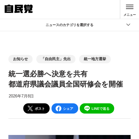
このページの本文へ移動
メニュー
ニュースのカテゴリを選択する
全て
政策
記者会見
お知らせ
「自由民主」先出
統一地方選挙
党声明
統一選必勝へ決意を共有
お知らせ
都道府県議会議員全国研修会を開催
活動局
2026年7月8日
ポスト
シェア
LINEで送る