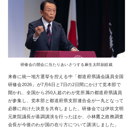
研修会の開会に当たりあいさつする麻生太郎副総裁
来春に統一地方選挙を控える中「都道府県議会議員全国
研修会2026」が7月6日と7日の2日間にかけて党本部で
開かれ、全国から250人超のわが党所属の都道府県議員
が参集し、党本部と都道府県支部連合会が一丸となって
必勝に向けた決意を共有しました。研修会では伊吹文明
元衆院議長が基調講演を行ったほか、小林鷹之政務調査
会長が今後のわが国の在り方について講演しました。