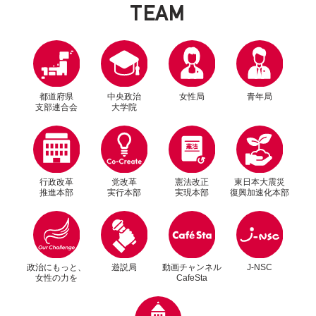
T
E
A
M
都道府県
中央政治
女性局
青年局
支部連合会
大学院
行政改革
党改革
憲法改正
東日本大震災
推進本部
実行本部
実現本部
復興加速化本部
別ウィンドウリンク
別ウィンドウリンク
政治にもっと、
遊説局
動画チャンネル
J-NSC
女性の力を
CafeSta
別ウィンドウリンク