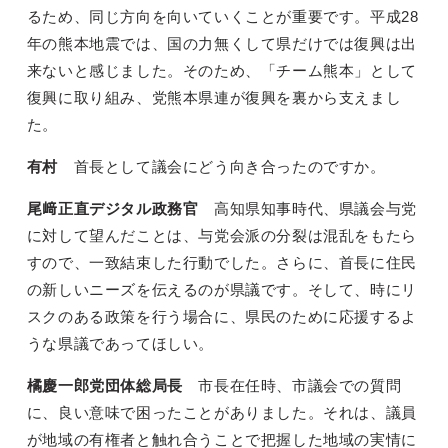
るため、同じ方向を向いていくことが重要です。平成28
年の熊本地震では、国の力無くして県だけでは復興は出
来ないと感じました。そのため、「チーム熊本」として
復興に取り組み、党熊本県連が復興を裏から支えまし
た。
有村
首長として議会にどう向き合ったのですか。
尾﨑正直デジタル政務官
高知県知事時代、県議会与党
に対して望んだことは、与党会派の分裂は混乱をもたら
すので、一致結束した行動でした。さらに、首長に住民
の新しいニーズを伝えるのが県議です。そして、時にリ
スクのある政策を行う場合に、県民のために応援するよ
うな県議であってほしい。
橘慶一郎党団体総局長
市長在任時、市議会での質問
に、良い意味で困ったことがありました。それは、議員
が地域の有権者と触れ合うことで把握した地域の実情に