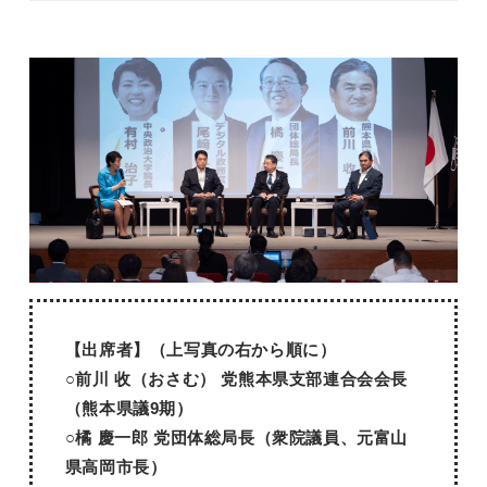
【出席者】（上写真の右から順に）
○前川 收（おさむ） 党熊本県支部連合会会長
（熊本県議9期）
○橘 慶一郎 党団体総局長（衆院議員、元富山
県高岡市長）