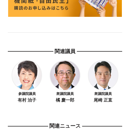
関連議員
参議院議員
衆議院議員
衆議院議員
有村 治子
橘 慶一郎
尾崎 正直
関連ニュース