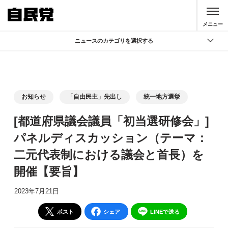
このページの本文へ移動
メニュー
ニュースのカテゴリを選択する
全て
政策
記者会見
お知らせ
「自由民主」先出し
統一地方選挙
党声明
[都道府県議会議員「初当選研修会」]
お知らせ
パネルディスカッション（テーマ：
活動局
二元代表制における議会と首長）を
開催【要旨】
2023年7月21日
ポスト
シェア
LINEで送る