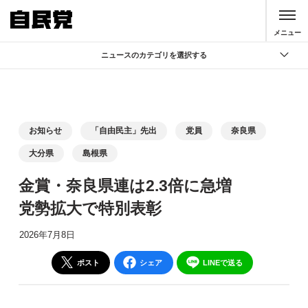
このページの本文へ移動
メニュー
ニュースのカテゴリを選択する
全て
政策
記者会見
お知らせ
「自由民主」先出
党員
奈良県
党声明
大分県
島根県
お知らせ
金賞・奈良県連は2.3倍に急増
活動局
党勢拡大で特別表彰
2026年7月8日
ポスト
シェア
LINEで送る