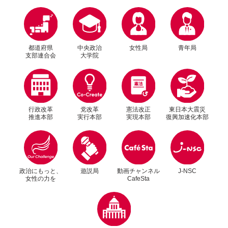
都道府県
中央政治
女性局
青年局
支部連合会
大学院
行政改革
党改革
憲法改正
東日本大震災
推進本部
実行本部
実現本部
復興加速化本部
別ウィンドウリンク
別ウィンドウリンク
政治にもっと、
遊説局
動画チャンネル
J-NSC
女性の力を
CafeSta
別ウィンドウリンク