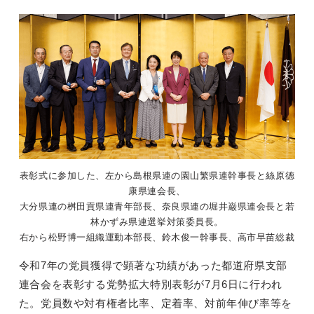
表彰式に参加した、左から島根県連の園山繁県連幹事長と絲原德
康県連会長、
大分県連の桝田貢県連青年部長、奈良県連の堀井巌県連会長と若
林かずみ県連選挙対策委員長。
右から松野博一組織運動本部長、鈴木俊一幹事長、高市早苗総裁
令和7年の党員獲得で顕著な功績があった都道府県支部
連合会を表彰する党勢拡大特別表彰が7月6日に行われ
た。党員数や対有権者比率、定着率、対前年伸び率等を