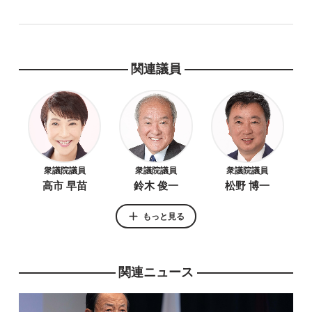
関連議員
衆議院議員
衆議院議員
衆議院議員
高市 早苗
鈴木 俊一
松野 博一
もっと見る
関連ニュース
参議院議員
堀井 巌