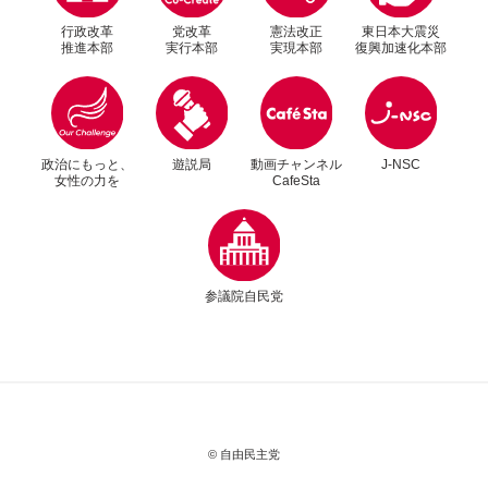
行政改革
党改革
憲法改正
東日本大震災
推進本部
実行本部
実現本部
復興加速化本部
別ウィンドウリンク
別ウィンドウリンク
政治にもっと、
遊説局
動画チャンネル
J-NSC
女性の力を
CafeSta
別ウィンドウリンク
2026年2月24日
お知らせ
参議院自民党
自由民主8面コラム「思わず食べたい私の推しメ
シ」宮内 秀樹衆議院議員明治26年創業の久原本
家「茅乃舎だし」
© 自由民主党