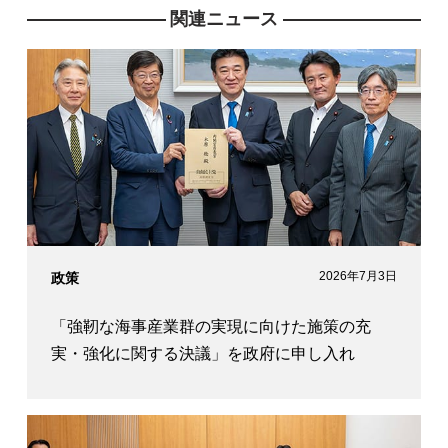
国土交通部会長代理
関連ニュース
国土交通大臣政務官
議員秘書
青山学院大卒
2026年7月3日
政策
「強靭な海事産業群の実現に向けた施策の充
実・強化に関する決議」を政府に申し入れ