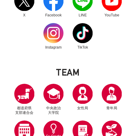
「国際競技大会の戦略的招致、スポーツ関係予
算の大幅増加」を求める～
X
Facebook
LINE
YouTube
別ウィンドウリンク
別ウィンドウリンク
Instagram
TikTok
T
E
A
M
2026年6月8日
政策
都道府県
中央政治
女性局
青年局
支部連合会
大学院
中小企業政策こそ、成長戦略 中小企業・小規模
事業者政策調査会が提言申し入れ