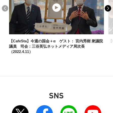
政策
自律的で強靱なエネルギー供給構造の構築に向
けて資源・エネルギー戦略調査会が政府に提言
申し入れ
【CafeSta】今週の国会＋α ゲスト： 宮内秀樹 衆議院
【
議員 司会：三谷英弘ネットメディア局次長
（2022.4.11）
SNS
2026年6月9日
政策
別ウィンドウリンク
別ウィンドウリンク
別ウィンドウリンク
別ウィンドウリンク
スポーツ立国調査会 木原官房長官へ提言手交～