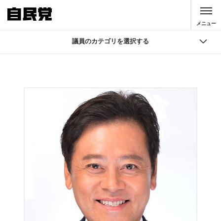
このページの本文へ移動
メニュー
議員のカテゴリを選択する
議員
国会議員検索
自由民主党 役員
大臣・副大臣・政務官