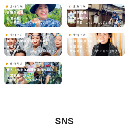
有村治子
比例代表
橋本聖子
比例代表
参議院議員
参議院議員
当選回数
4回
当選回数
5回
生年月日
1970年9月21日生まれ
生年月日
1964年10月5日生まれ
杉田水脈
比例代表
ひがなつみ
比例代表
新人（元衆議院議員【3期】）
参議院議員（現・1期）
当選回数
新人
当選回数
1回
生年月日
1967年4月22日生まれ
生年月日
1958年10月3日生まれ
斉藤りえ
比例代表
新人（元東京都議会議員[1期]）
当選回数
新人
生年月日
1984年2月3日生まれ
SNS