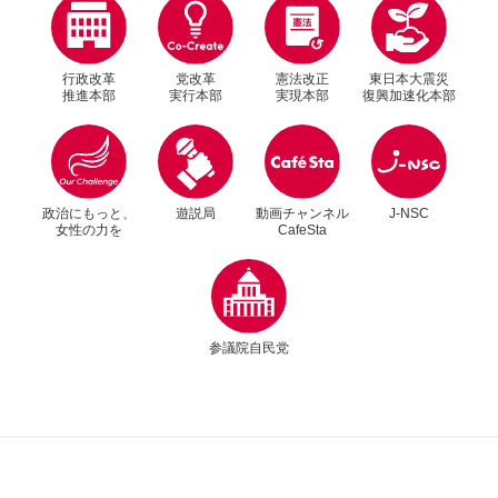
行政改革
党改革
憲法改正
東日本大震災
推進本部
実行本部
実現本部
復興加速化本部
政治にもっと、
遊説局
動画チャンネル
J-NSC
女性の力を
CafeSta
参議院自民党