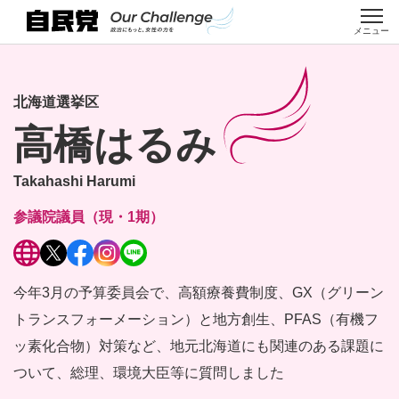
ホ
参議院
クロ
女性
自民党
講座・イン
女性局の取組
公募・
本
ー
女性候
スト
議員
の取組
ターンシッ
み・女性未来
選挙情
メニュー
文
ム
補者
ーク
紹介
み
プ
塾
報
に
移
北海道選挙区
動
高橋はるみ
Takahashi Harumi
参議院議員（現・1期）
今年3月の予算委員会で、高額療養費制度、GX
（グリーン
トランスフォーメーション）と地方創生、
PFAS（有機フ
ッ素化合物）対策など、
地元北海道にも関連のある課題に
ついて、
総理、環境大臣等に質問しました