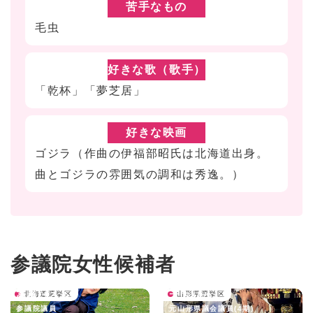
苦手なもの
毛虫
好きな歌（歌手）
「乾杯」「夢芝居」
好きな映画
ゴジラ（作曲の伊福部昭氏は北海道出身。
曲とゴジラの雰囲気の調和は秀逸。）
参議院女性候補者
高橋はるみ
北海道選挙区
大内りか
山形県選挙区
参議院議員
元山形県議会議員(4期)