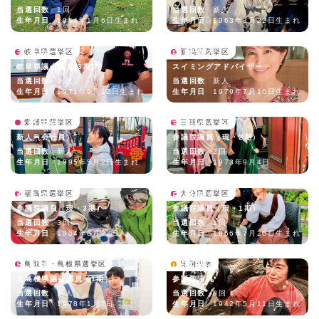
当選回数
1回
当選回数
新人
生年月日
1954年1月6日生まれ
生年月日
1963年3月22日生まれ
若井あつこ
岐阜県選挙区
中村真衣
新潟県選挙区
岐阜県議会議員(3期)
スイミングアドバイザー
当選回数
新人
当選回数
新人
生年月日
1971年9月12日生まれ
生年月日
1979年7月16日生まれ
上野由佳
愛媛県選挙区
吉川ゆうみ
三重県選挙区
新人（会社員）
参議院議員（現・2期）
当選回数
新人
当選回数
2回
生年月日
1995年5月2日生まれ
生年月日
1973年9月4日
森まさこ
福島県選挙区
白坂あき
大分県選挙区
参議院議員（現・3期）
参議院議員（現・1期）
当選回数
3回
当選回数
1回
生年月日
1964年8月22日
生年月日
1966年7月20日生まれ
出川桃子
鳥取県・島根県選挙区
山東昭子
比例代表
元島根県議会議員（1期）
参議院議員
当選回数
新人
当選回数
8回
生年月日
1978年1月7日
生年月日
1942年5月11日生まれ