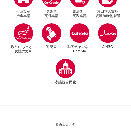
行政改革
党改革
憲法改正
東日本大震災
推進本部
実行本部
実現本部
復興加速化本部
別ウィンドウリンク
別ウィンドウリンク
政治にもっと、
遊説局
動画チャンネル
J-NSC
女性の力を
CafeSta
2025年5月21日
青年局
別ウィンドウリンク
全日本トラック協会青年部会との意見交換会を
開催
参議院自民党
関連ニュースを
さらに詳しく見る場合は
サイト内検索をご利用ください。
別ウィンドウリンク
さらに詳しく見る
© 自由民主党