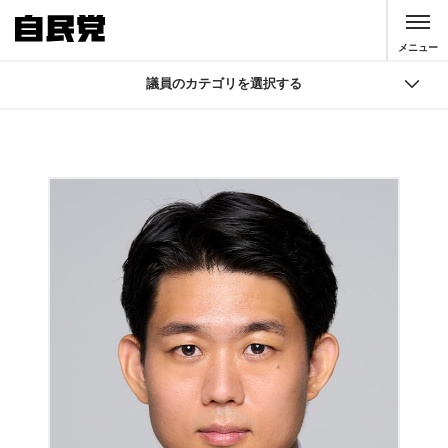
このページの本文へ移動
メニュー
議員のカテゴリを選択する
議員
国会議員検索
自由民主党 役員
大臣・副大臣・政務官