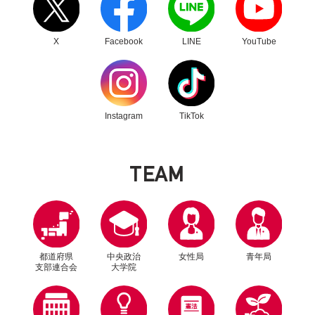
X
Facebook
LINE
YouTube
別ウィンドウリンク
別ウィンドウリンク
Instagram
TikTok
T
E
A
M
2025年11月7日
青年局
青年局中央常任委員会・役員会合同会議を開催
都道府県
中央政治
女性局
青年局
支部連合会
大学院