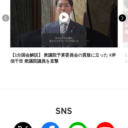
2026年2月24日
青年局
三三青年会が党本部を訪問
【1分国会解説】 衆議院予算委員会の質疑に立った #岸
【
信千世 衆議院議員を直撃
（2
2025年11月18日
お知らせ
SNS
組織運動本部「予算・税制等に関する政策懇談
別ウィンドウリンク
別ウィンドウリンク
別ウィンドウリンク
別ウィンドウリンク
会」（11月18日）