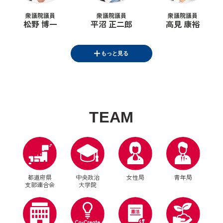
衆議院議員
衆議院議員
衆議院議員
松野 博一
平沼 正二郎
高見 康裕
もっと見る
衆議院議員
衆議院議員
衆議院議員
T
E
A
M
土田 慎
岸 信千世
山口 晋
都道府県
中央政治
女性局
青年局
支部連合会
大学院
衆議院議員
大空 幸星