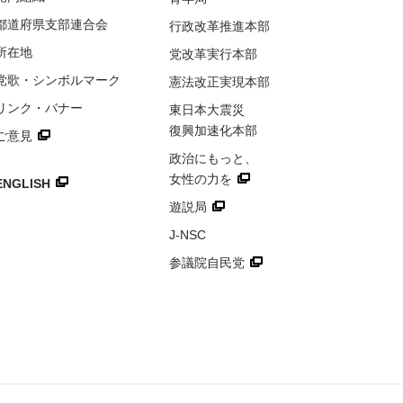
都道府県
支部連合会
行政改革推進本部
所在地
党改革実行本部
党歌・
シンボルマーク
憲法改正実現本部
リンク・
バナー
東日本大震災
復興加速化本部
ご意見
政治にもっと、
女性の力を
ENGLISH
遊説局
J-NSC
参議院自民党