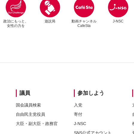
方があります。そうすると賃上げとあんまり関係ない。もう引
っと、珍しい光景なのかなと思うけど、こっちは候補者の名前
率0について検討を加速するってことを打ち出しています。
。
政治にもっと、
遊説局
動画チャンネル
J-NSC
女性の力を
CafeSta
別
別
議員
参加しよう
国会議員検索
入党
自由民主党
役員
寄付
大臣・
副大臣・
政務官
J-NSC
SNS
公式アカウント