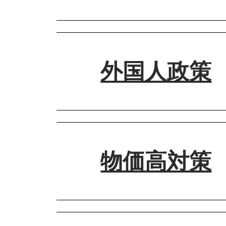
話者2
さあ始まりました。選挙ドットコムチャンネル
私、編集長の鈴木くにかつです。
外国人政策
話者 1
副編集長の伊藤ゆかりです。
本日は衆院選に向けた各党党首インタビューで
自由民主党総裁高市早苗さんです。
話者 2
総裁
はい、ありがとうございます。
どうぞよろしくお願いします！
ちょっとここから政策のお話を少しお伺いして
物価高対策
関心が非常に高くないるかなと思っています。
話者 1
SNS上の一部の投稿で、例えば自民党は移民
はい、皆さん今日は衆院選もいよいよ後半戦に
いただいてもいいですか。
たいなと思っていたのが、先日の長野県内の演
まして。
総裁
まず、自民党はいわゆる移民政策を絶対推進し
総裁
話者 2
高市内閣としては排外主義とは一線を画すと。
そうなんですか！
ありがとうございます。