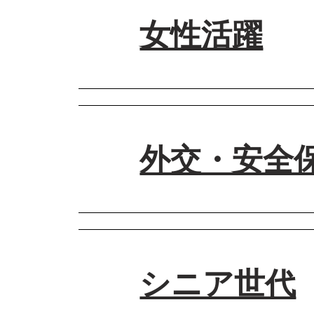
しかし、その外国人政策を秩序あるものにする
本当にこの就任からわずか3ヶ月で、非常にこ
話者 1
女性活躍
先般、解散の日に閣僚会議を開いたんですが、
はり有権者の方のですね、今非常に関心のある
高市さん、どういうお気持ちでマイクを握らず
国民の皆様が感じておられる不安とか不公平感
特に子育てとか教育費、大変だというような声
に対処する。それから、外国人の方々にも、日
その辺、是非お考えを聞かせていただいてもよ
総裁
なんです。
搬送された方がご無事であるようにっていうの
でも、それはやっぱりルールを守って、真面目
総裁
割とこれまで着手できていなかった問題も含め
そうですね、子育て世帯に限って言えば、物価
話者１
話者 １
れ、子育て応援手当として支給を開始しました
例えば不法滞在者0プラン、これを強力に推進
そうだったんですね。
ありがとうございます。
ほとんどの自治体で年度内、つまり3月末まで
それから在留審査を厳格化するということ。
私からはぜひ日本初の女性総理としてのお話が
これも昨年のうちに決定させていただいて、始
総裁
それから、帰化をするとか、永住者、この審査
外交・安全
高市総理は、いわゆる地盤・看板・カバンと呼
それから、やはり外国人による土地取得などの
今年の4月からは、いわゆる高校無償化、それ
たくさんの方がせっかく寒い中駆けつけていた
てガラスの天井と言われるものを打ち破られた
とを盛り込んでます。
だれでも通園制度というのを本格実施したいと
でも地声だから、ほとんどの方には聞こえなか
ただいてもいいでしょうか。
この間決定した方針はですね、小野田紀美大臣
それからの標準的な出産費用ですね。この自己
思います。
の国会に提出する予定です。
話者 1
総裁
ぜひご覧ください。
それから、もう私がずっと前からやりたくて、
演説でなかなかこう喋らない時間とかはよく見
家はすごい普通の共働き家庭でした。だから母
とか、あと介護しているとか、そういうことで
いう姿をすごく感銘を受けたんですけれども、
話者 1
あることに甘えず、女性であることを捨てず、
かね。
何とかこのベビーシッターとか家事支援サービ
はい、ありがとうございます。
その時はそんなに意味が分からなかったんです
から、わりと母の性格もそうだったんですが、
メッセージもいただきました。せっかくなので
総裁
話者 2
シニア世代
ですとか、イタリアのメローニ首相とのサプラ
こうだと思ったら、わりと忖度せずにぴしっと
もう次の会場に1日何か所もまわりますので、
しかも、高市さんに一つの政策をお伺いすると
さったんでしょうか。
をせずに去っていくっていうのは申し訳ないな
うちの母もよく職場でトラブっていたようなん
意気込みっていうのは、高市さんの一番大事に
せめて短い時間、地声では届かないですけどね
でもか、間違ってると思ったことがあったら、
総裁