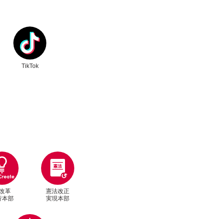
なかったり、職場のみんなが理解してくれなか
産性向上支援ですとか、あと取引の適正化、ち
を持ってくださってんだってことはすごく嬉し
にフォーカスをしたような議論が多くて、一方
行われてないような印象もあるんですけれど
やすい病気っていうのもあるんで、そういうこ
正を待たずに実現をいたしましたので、そして
で自民党が掲げたことのない政策の大転換です
で総理大臣になりました。
ク
別ウィンドウリンク
うとともに、賃上げしやすい環境を作るという
す。
いと言う気持ちを持っていて。
にかかる。
ですから、それを訴えているんですけれども、
ば間に合わないっていう、そういう寒い中だけ
す。
域とか家族の状況などによって、何かそういう
TikTok
よね。そうじゃなくて、やっぱり歳を重ねても
りたいなと思っています。
います。
本を作りたいな、そんな気持ちですね。
、生活の安全保障、物価高対策ということで、
ました。
戦続けていただきたいんですね。
画も私は拝見してですね、中には若い方で「早
方々にも支援が行き届く話ですよね。
じになられているんでしょうか？
ントを配布しているところもあれば、お米など
いただきたいなって思っています。
支援をされているところもあるので、シニア世
した。
ばちゃんやし〜」とか言いながらちょっと照れ
月額でしたらお一人1,300円の引き上げ、それ
き上げになります。
の反応っていうのは、あまり今までなかったよ
善に大きく寄与しています。
改革
憲法改正
行本部
実現本部
た。
んですけれども、ただ、食料品の方はまだちょ
わざ「早苗」って書いたうちわを作って持って
別ウィンドウリンク