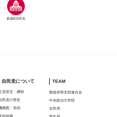
退されたシニア世代の方には特に厳しいことに
を覚えるのに必死ですんで、もう候補者の名前
参議院自民党
ウィンドウリンク
ウィンドウリンク
別ウィンドウリンク
別ウィンドウリンク
別ウィンドウリンク
自民党に
ついて
TEAM
立党宣言・
綱領
都道府県支部連合会
自民党の
歴史
中央政治大学院
機構図・
党則
女性局
党内組織
青年局