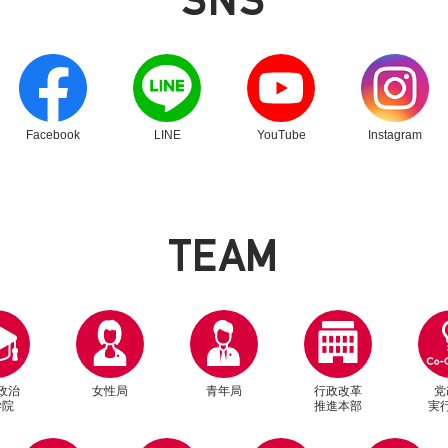
お願いできればと。
きつかったんですよ。でも男性はそういうことを分かってくれ
々も賃上げできるようにということで、政府としてやっぱり生
しいなと思っているのと同時に、やっぱり若い方が政治に興味
思うんですけども、今、結構この物価高の話で、割と現役世代
んで、そういったことを強力に後押しします。
いるわけですよね。今回、シニア世代向けのこの政策議論って
かってことをもっと啓発したいなとか、それから更年期に罹り
も、でも去年のうちにガソリンや軽油の値下げもですね、法改
ていることっていうのは、責任ある積極財政っていうのは今ま
ださい。
、それでも皆様の応援もいただきながら何回も挑戦して、女性
別ウィンドウリンク
別ウィンドウリンク
別ウィンドウリンク
別ウィンドウリン
て、治療してくれる。
いっているということで、割とこの物価高対策をしっかりと行
上げ、こういうことが実現できるんじゃないかなと思っていま
たんですよ。私はやっぱり日本人と日本の底力を信じてやまな
でこういう症状が出たらこういう病気かもって思いながら病院
を何とかお認めいただきたい、信任いただかなきゃできない話
は、今やらなきゃ間に合わない、とにかく日本、今変えなけれ
そういう世界を作りたい、そういう社会を作りたいんですね。
たら、若い方が将来に向けて不安感じちゃうじゃないですか。
ので、長年取り組んできたことが一歩前進したなと思っていま
のを感じます。
いう性別はもとより、障害の有無とか、生まれた年代とか、地
Facebook
LINE
YouTube
Instagram
ていうと経済回らないですよね。経済が悪くなっちゃうんです
手を付けていこうと思っています。
いていける、チャレンジしていける、そう実感できる日本を作
作りたいから、全世代の安心感というのを公約でも打ち出して
報われて、困った時は助け合って、それで夢を持って働ける日
に補正予算で成立した補正予算で対応が始まっているのですが
の補正予算で措置したのは、ガソリンの値下げで、軽油も下がり
る女性の方いらっしゃると思うのですけど、絶対に諦めずに挑
説をされた会場で、1万人以上の聴衆の方が集まったような動
支援地方交付金、これはもう現役世代に限らず、シニア世代の
うなシーンも入ってたんですけども、高市さん率直にどうお感
T
E
A
M
方交付金、これ地域によっていろいろ違いますけど、地域ポイ
ら、伸び伸びとチャレンジをして、持てる力を最大限発揮して
とかね、そういうのをやっているところもあるし、家電の購入
ろ、高市総裁にご出演をいただきました。
援が実施され始めているってことで、そういった対策を打ちま
かお体にお気をつけてください。
女子高校生の方が「サナ可愛い」とか寄って感じで、「イヤお
くれているのは嬉しいですね。
がります。で、国民年金・基礎年金は1.9％引き上げですから、
0%引き上げですから、２人分で標準的には月額4,495円の引
てこられたと思うんですけども、ちょっと今回の聴衆の皆さん
い経済ですね。
は非常に高いです。これは皆様の大切な年金資産、この運用改
政治
女性局
青年局
行政改革
党
学院
推進本部
実
持に貢献していると思います。
コメントの方をお寄せください。本日もありがとうございまし
で、おそらく実質賃金の伸びっていうのはプラスになると思う
べてっていうのは分からないですけれども、それでも割とわざ
別ウィンドウリンク
別ウィンドウリンク