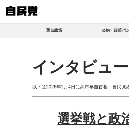
このページの本文へ移動
重点政策
公約・政策パ
インタビュー
以下は2026年2月4日に高市早苗首相・自民
選挙戦と政