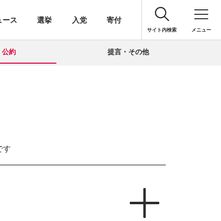
ュース
選挙
入党
寄付
サイト内検索
メニュー
公約
提言・その他
です