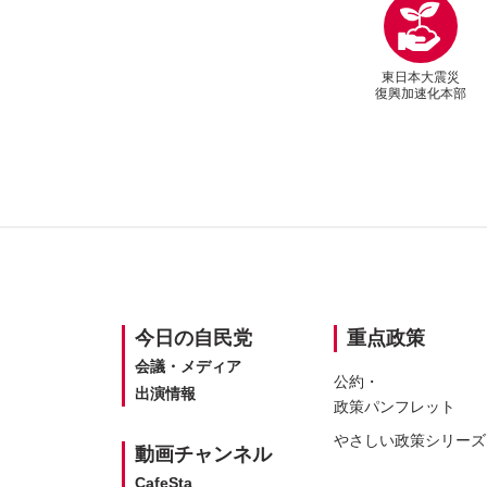
っとこの物価上昇率が高止まりするっていう見
きてくださったりね、そういうのを見るとちょ
総裁
なるので、そこで私たちは今、食料品の消費税
と自民党っていうのを一生懸命叫んでおります
ありがとうございました。
東日本大震災
復興加速化本部
SITEMAP
今日の
自民党
重点政策
会議・メディア
公約・
出演情報
政策パンフレット
やさしい
政策シリーズ
動画
チャンネル
CafeSta