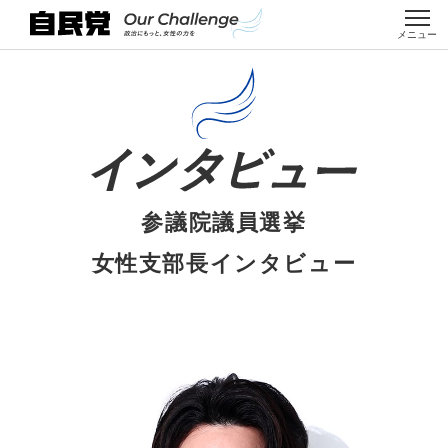
ホ
参議院
クロ
女性
自民党
講座・イン
女性局の取組
公募・
本
ー
女性候
スト
議員
の取組
ターンシッ
み・女性未来
選挙情
メニュー
文
ム
補者
ーク
紹介
み
プ
塾
報
に
移
動
参議院議員選挙
女性支部長インタビュー