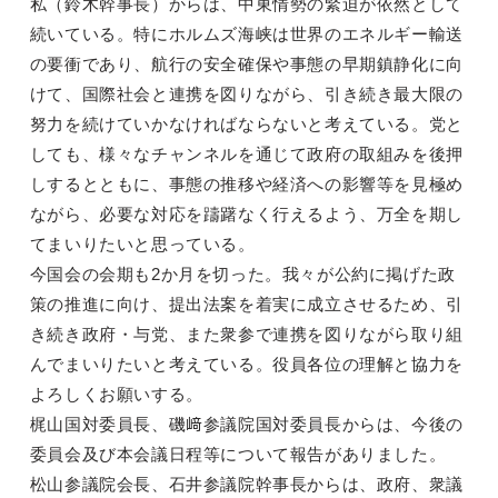
私（鈴木幹事長）からは、中東情勢の緊迫が依然として
続いている。特にホルムズ海峡は世界のエネルギー輸送
の要衝であり、航行の安全確保や事態の早期鎮静化に向
けて、国際社会と連携を図りながら、引き続き最大限の
努力を続けていかなければならないと考えている。党と
しても、様々なチャンネルを通じて政府の取組みを後押
しするとともに、事態の推移や経済への影響等を見極め
ながら、必要な対応を躊躇なく行えるよう、万全を期し
てまいりたいと思っている。
今国会の会期も2か月を切った。我々が公約に掲げた政
策の推進に向け、提出法案を着実に成立させるため、引
き続き政府・与党、また衆参で連携を図りながら取り組
んでまいりたいと考えている。役員各位の理解と協力を
よろしくお願いする。
梶山国対委員長、磯﨑参議院国対委員長からは、今後の
委員会及び本会議日程等について報告がありました。
松山参議院会長、石井参議院幹事長からは、政府、衆議