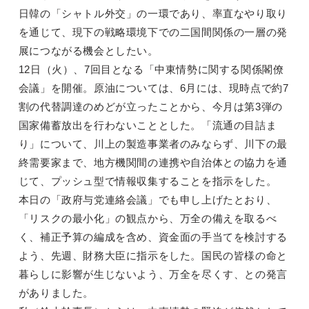
日韓の「シャトル外交」の一環であり、率直なやり取り
を通じて、現下の戦略環境下での二国間関係の一層の発
展につながる機会としたい。
12日（火）、7回目となる「中東情勢に関する関係閣僚
会議」を開催。原油については、6月には、現時点で約7
割の代替調達のめどが立ったことから、今月は第3弾の
国家備蓄放出を行わないこととした。「流通の目詰ま
り」について、川上の製造事業者のみならず、川下の最
終需要家まで、地方機関間の連携や自治体との協力を通
じて、プッシュ型で情報収集することを指示をした。
本日の「政府与党連絡会議」でも申し上げたとおり、
「リスクの最小化」の観点から、万全の備えを取るべ
く、補正予算の編成を含め、資金面の手当てを検討する
よう、先週、財務大臣に指示をした。国民の皆様の命と
暮らしに影響が生じないよう、万全を尽くす、との発言
がありました。