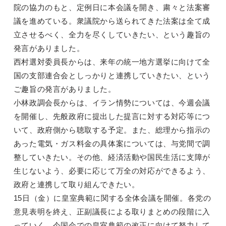
院の協力のもと、定例日に本会議を開き、粛々と法案審
議を進めている。衆議院から送られてきた法案は全て成
立させるべく、全力を尽くしていきたい、という趣旨の
発言がありました。
西村選対委員長からは、来年の統一地方選挙に向けて全
国の支部連合会としっかりと連携していきたい、という
ご趣旨の発言がありました。
小林政調会長からは、イラン情勢については、今週会議
を開催し、先般政府に提出した提言に対する対応等につ
いて、政府側から聴取する予定。また、総理から指示の
あった電気・ガス料金の具体案については、与党間で調
整していきたい。その他、経済活動や国民生活に支障が
生じないよう、必要に応じて万全の対応ができるよう、
政府と連携して取り組んできたい。
15日（金）に皇室典範に関する全体会議を開催。各党の
意見表明を終え、正副議長による取りまとめの段階に入
っていく。今国会での皇室典範の改正に向けて努力して