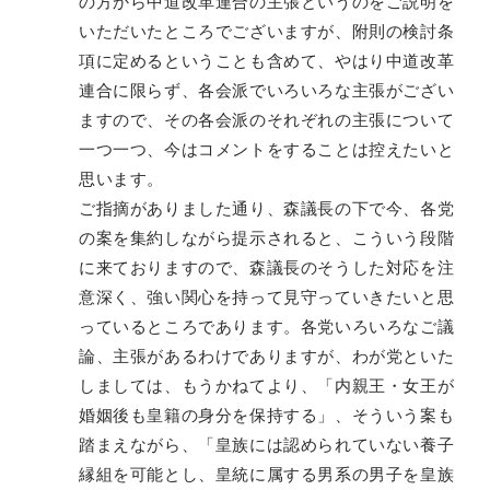
の方から中道改革連合の主張というのをご説明を
いただいたところでございますが、附則の検討条
項に定めるということも含めて、やはり中道改革
連合に限らず、各会派でいろいろな主張がござい
ますので、その各会派のそれぞれの主張について
一つ一つ、今はコメントをすることは控えたいと
思います。
ご指摘がありました通り、森議長の下で今、各党
の案を集約しながら提示されると、こういう段階
に来ておりますので、森議長のそうした対応を注
意深く、強い関心を持って見守っていきたいと思
っているところであります。各党いろいろなご議
論、主張があるわけでありますが、わが党といた
しましては、もうかねてより、「内親王・女王が
婚姻後も皇籍の身分を保持する」、そういう案も
踏まえながら、「皇族には認められていない養子
縁組を可能とし、皇統に属する男系の男子を皇族