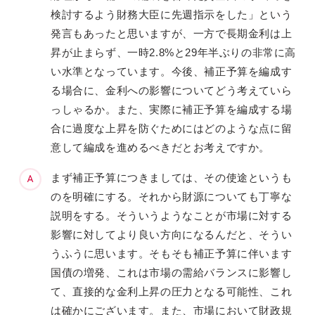
検討するよう財務大臣に先週指示をした」という
発言もあったと思いますが、一方で長期金利は上
昇が止まらず、一時2.8%と29年半ぶりの非常に高
い水準となっています。今後、補正予算を編成す
る場合に、金利への影響についてどう考えていら
っしゃるか。また、実際に補正予算を編成する場
合に過度な上昇を防ぐためにはどのような点に留
意して編成を進めるべきだとお考えですか。
まず補正予算につきましては、その使途というも
のを明確にする。それから財源についても丁寧な
説明をする。そういうようなことが市場に対する
影響に対してより良い方向になるんだと、そうい
うふうに思います。そもそも補正予算に伴います
国債の増発、これは市場の需給バランスに影響し
て、直接的な金利上昇の圧力となる可能性、これ
は確かにございます。また、市場において財政規