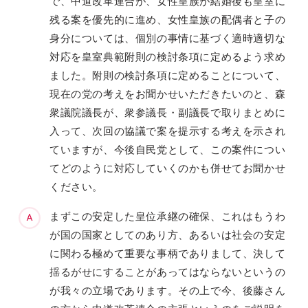
で、中道改革連合が、女性皇族が結婚後も皇室に
残る案を優先的に進め、女性皇族の配偶者と子の
身分については、個別の事情に基づく適時適切な
対応を皇室典範附則の検討条項に定めるよう求め
ました。附則の検討条項に定めることについて、
現在の党の考えをお聞かせいただきたいのと、森
衆議院議長が、衆参議長・副議長で取りまとめに
入って、次回の協議で案を提示する考えを示され
ていますが、今後自民党として、この案件につい
てどのように対応していくのかも併せてお聞かせ
ください。
まずこの安定した皇位承継の確保、これはもうわ
が国の国家としてのあり方、あるいは社会の安定
に関わる極めて重要な事柄でありまして、決して
揺るがせにすることがあってはならないというの
が我々の立場であります。その上で今、後藤さん