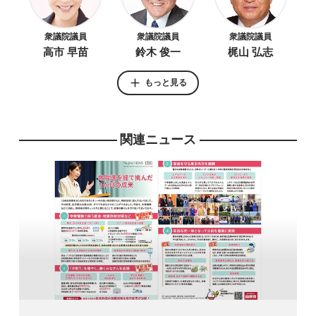
衆議院議員
衆議院議員
衆議院議員
高市 早苗
鈴木 俊一
梶山 弘志
もっと見る
関連ニュース
参議院議員
参議院議員
参議院議員
いそざき 仁彦
松山 政司
石井 準一
衆議院議員
衆議院議員
参議院議員
西村 康稔
小林 鷹之
有村 治子