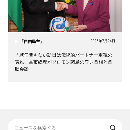
2026年7月24日
「自由民主」
「就任間もない訪日は伝統的パートナー重視の
表れ」高市総理がソロモン諸島のワレ首相と首
脳会談
ニュースを検索する