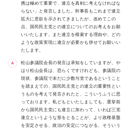
携は極めて重要で、連立を真剣に考えなければな
らない」と発言しました。幹事長もこれまで連立
拡大に意欲を示されてきましたが、改めてこの
点、国民民主党との連立についてのお考えをお願
いいたします。また連立を模索する理由や、どの
ような政策実現に連立が必要かも併せてお願いい
たします。
松山参議院会長の発言は承知をしていますが、や
はり松山会長は、恐らくですけれども、参議院の
現状、参議院で未だに少数与党であるということ
を踏まえての、国民民主党との連立の重要性とい
うものを考えて発言されたと、こういうふうに思
っております。私どもといたしましても、選挙前
から国民民主党にも連立に加わって、いわば三党
連立というような形をとることが、より政権基盤
を安定させる、政治の安定につながる、そういう