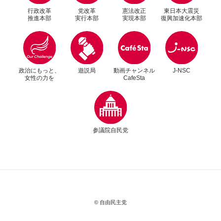
行政改革
党改革
憲法改正
東日本大震災
推進本部
実行本部
実現本部
復興加速化本部
別ウィンドウリンク
別ウィンドウリンク
政治にもっと、
遊説局
動画チャンネル
J-NSC
女性の力を
CafeSta
別ウィンドウリンク
参議院自民党
© 自由民主党