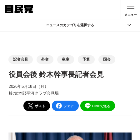
このページの本文へ移動
メニュー
ニュースのカテゴリを選択する
全て
政策
記者会見
記者会見
外交
皇室
予算
国会
党声明
役員会後 鈴木幹事長記者会見
お知らせ
2026年5月18日（月）
活動局
於:党本部平河クラブ会見場
ポスト
シェア
LINEで送る