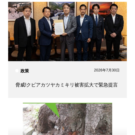
福原 淳嗣
木村 次郎
岩本 剛人
参議院議員
山本 佐知子
2026年7月30日
政策
脅威!クビアカツヤカミキリ被害拡大で緊急提言