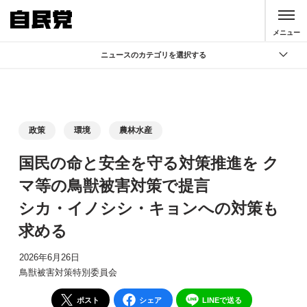
このページの本文へ移動
メニュー
ニュースのカテゴリを選択する
全て
政策
記者会見
政策
環境
農林水産
党声明
国民の命と安全を守る対策推進を ク
お知らせ
マ等の鳥獣被害対策で提言
活動局
シカ・イノシシ・キョンへの対策も
求める
2026年6月26日
鳥獣被害対策特別委員会
ポスト
シェア
LINEで送る