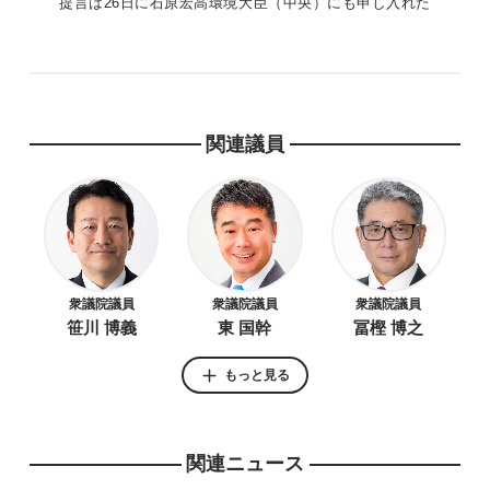
提言は26日に石原宏高環境大臣（中央）にも申し入れた
関連議員
衆議院議員
衆議院議員
衆議院議員
笹川 博義
東 国幹
冨樫 博之
もっと見る
関連ニュース
衆議院議員
衆議院議員
参議院議員