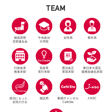
T
E
A
M
都道府県
中央政治
女性局
青年局
支部連合会
大学院
行政改革
党改革
憲法改正
東日本大震災
推進本部
実行本部
実現本部
復興加速化本部
別ウィンドウリンク
別ウィンドウリンク
政治にもっと、
遊説局
動画チャンネル
J-NSC
女性の力を
CafeSta
別ウィンドウリンク