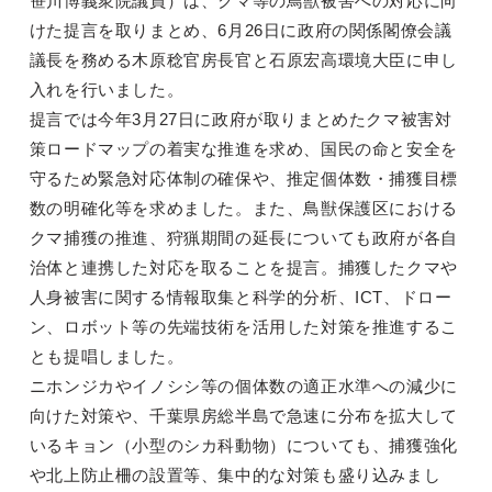
笹川博義衆院議員）は、クマ等の鳥獣被害への対応に向
けた提言を取りまとめ、6月26日に政府の関係閣僚会議
議長を務める木原稔官房長官と石原宏高環境大臣に申し
入れを行いました。
提言では今年3月27日に政府が取りまとめたクマ被害対
策ロードマップの着実な推進を求め、国民の命と安全を
守るため緊急対応体制の確保や、推定個体数・捕獲目標
数の明確化等を求めました。また、鳥獣保護区における
クマ捕獲の推進、狩猟期間の延長についても政府が各自
治体と連携した対応を取ることを提言。捕獲したクマや
人身被害に関する情報取集と科学的分析、ICT、ドロー
ン、ロボット等の先端技術を活用した対策を推進するこ
とも提唱しました。
ニホンジカやイノシシ等の個体数の適正水準への減少に
向けた対策や、千葉県房総半島で急速に分布を拡大して
いるキョン（小型のシカ科動物）についても、捕獲強化
や北上防止柵の設置等、集中的な対策も盛り込みまし