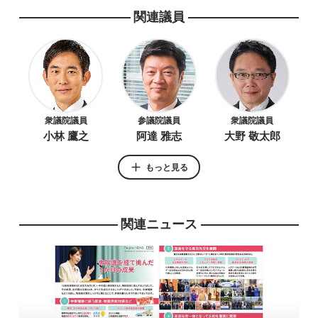
関連議員
衆議院議員
参議院議員
衆議院議員
小林 鷹之
阿達 雅志
大野 敬太郎
もっと見る
関連ニュース
参議院議員
衆議院議員
衆議院議員
滝波 宏文
平 将明
山下 貴司