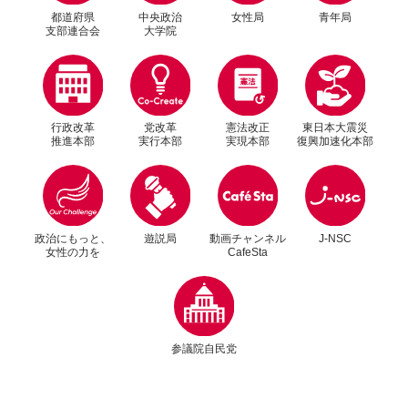
都道府県
中央政治
女性局
青年局
支部連合会
大学院
行政改革
党改革
憲法改正
東日本大震災
推進本部
実行本部
実現本部
復興加速化本部
別ウィンドウリンク
別ウィンドウリンク
政治にもっと、
遊説局
動画チャンネル
J-NSC
女性の力を
CafeSta
別ウィンドウリンク
参議院自民党