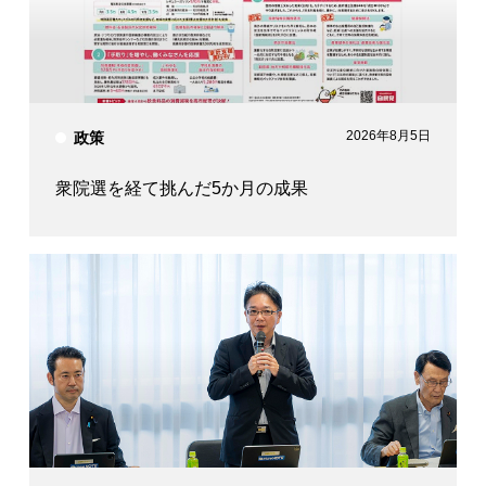
参議院議員
衆議院議員
山田 太郎
大塚 拓
2026年8月5日
政策
衆院選を経て挑んだ5か月の成果