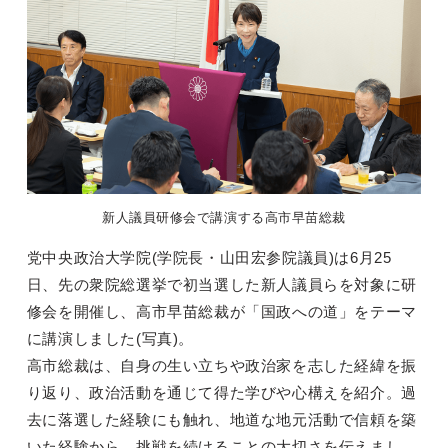
新人議員研修会で講演する高市早苗総裁
党中央政治大学院(学院長・山田宏参院議員)は6月25
日、先の衆院総選挙で初当選した新人議員らを対象に研
修会を開催し、高市早苗総裁が「国政への道」をテーマ
に講演しました(写真)。
高市総裁は、自身の生い立ちや政治家を志した経緯を振
り返り、政治活動を通じて得た学びや心構えを紹介。過
去に落選した経験にも触れ、地道な地元活動で信頼を築
いた経験から、挑戦を続けることの大切さを伝えまし