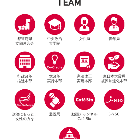
T
E
A
M
都道府県
中央政治
女性局
青年局
支部連合会
大学院
行政改革
党改革
憲法改正
東日本大震災
推進本部
実行本部
実現本部
復興加速化本部
別ウィンドウリンク
別ウィンドウリンク
政治にもっと、
遊説局
動画チャンネル
J-NSC
女性の力を
CafeSta
別ウィンドウリンク