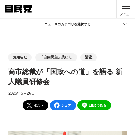
このページの本文へ移動
メニュー
ニュースのカテゴリを選択する
全て
政策
記者会見
お知らせ
「自由民主」先出し
講座
党声明
高市総裁が「国政への道」を語る 新
お知らせ
人議員研修会
活動局
2026年6月26日
ポスト
シェア
LINEで送る