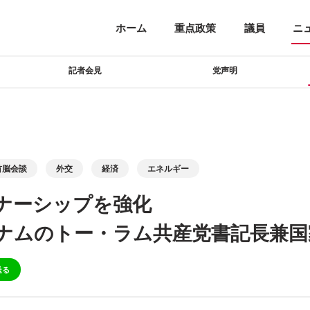
ホーム
重点政策
議員
ニ
記者会見
党声明
首脳会談
外交
経済
エネルギー
ナーシップを強化
ナムのトー・ラム共産党書記長兼国
送る