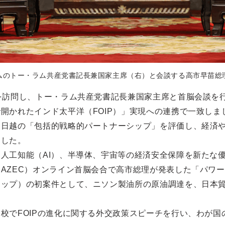
ムのトー・ラム共産党書記長兼国家主席（右）と会談する高市早苗総
を訪問し、トー・ラム共産党書記長兼国家主席と首脳会談を
開かれたインド太平洋（FOIP）」実現への連携で一致しま
は日越の「包括的戦略的パートナーシップ」を評価し、経済
ました。
人工知能（AI）、半導体、宇宙等の経済安全保障を新たな
AZEC）オンライン首脳会合で高市総理が発表した「パワ
ップ）の初案件として、ニソン製油所の原油調達を、日本貿
校でFOIPの進化に関する外交政策スピーチを行い、わが国