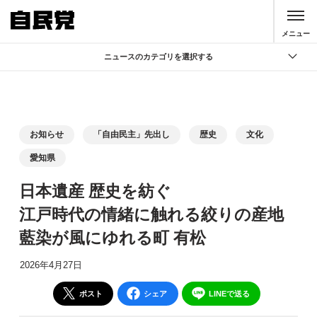
このページの本文へ移動
メニュー
ニュースのカテゴリを選択する
全て
政策
記者会見
お知らせ
「自由民主」先出し
歴史
文化
党声明
愛知県
お知らせ
日本遺産 歴史を紡ぐ
活動局
江戸時代の情緒に触れる絞りの産地
藍染が風にゆれる町 有松
2026年4月27日
ポスト
シェア
LINEで送る