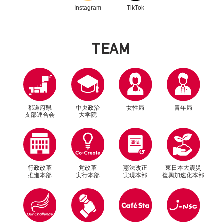
Instagram
TikTok
T
E
A
M
都道府県
中央政治
女性局
青年局
支部連合会
大学院
行政改革
党改革
憲法改正
東日本大震災
推進本部
実行本部
実現本部
復興加速化本部
別ウィンドウリンク
別ウィンドウリンク