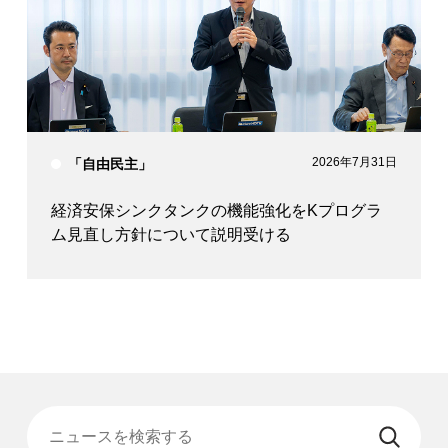
2026年7月31日
「自由民主」
経済安保シンクタンクの機能強化をKプログラ
ム見直し方針について説明受ける
ニュースを検索する