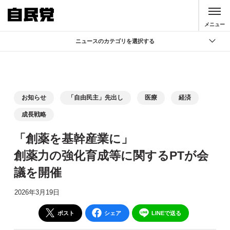
このページの本文へ移動
メニュー
ニュースのカテゴリを選択する
全て
政策
記者会見
お知らせ
「自由民主」先出し
医療
経済
党声明
成長戦略
お知らせ
「創薬を基幹産業に」
活動局
創薬力の強化育成等に関するPTが会
議を開催
2026年3月19日
ポスト
シェア
LINEで送る