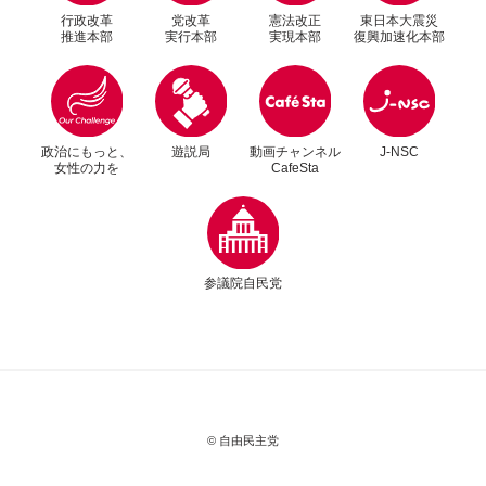
行政改革
党改革
憲法改正
東日本大震災
推進本部
実行本部
実現本部
復興加速化本部
別ウィンドウリンク
別ウィンドウリンク
政治にもっと、
遊説局
動画チャンネル
J-NSC
女性の力を
CafeSta
別ウィンドウリンク
参議院自民党
© 自由民主党