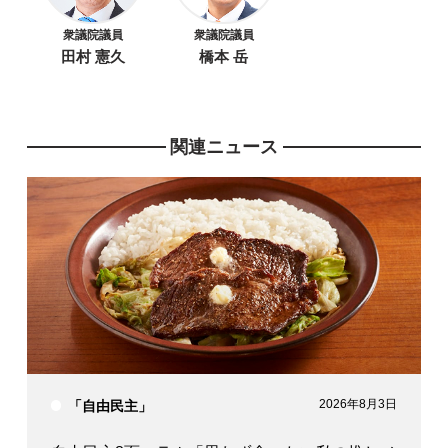
衆議院議員
衆議院議員
田村 憲久
橋本 岳
関連ニュース
2026年8月3日
「自由民主」