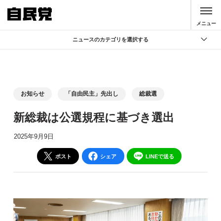
このページの本文へ移動
メニュー
ニュースのカテゴリを選択する
全て
政策
記者会見
お知らせ
「自由民主」先出し
総裁選
党声明
新総裁は公選規程に基づき選出
お知らせ
2025年9月9日
活動局
ポスト
シェア
LINEで送る