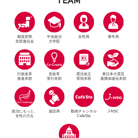
都道府県
中央政治
女性局
青年局
支部連合会
大学院
行政改革
党改革
憲法改正
東日本大震災
推進本部
実行本部
実現本部
復興加速化本部
別ウィンドウリンク
別ウィンドウリンク
政治にもっと、
遊説局
動画チャンネル
J-NSC
女性の力を
CafeSta
別ウィンドウリンク