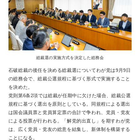
総裁選の実施方式を決定した総務会
石破総裁の後任を決める総裁選についてわが党は9月9日
の総務会で、総裁公選規程に基づく形式で実施すること
を決めた。
党則第6条2項では総裁が任期中に欠けた場合、総裁公選
規程に基づく選出を原則としている。同規程による選出
は国会議員票と党員算定票の合計で争われ、党員・党友
による投票が行われる。「解党的出直し」を期すわが党
は、広く党員・党友の総意を結集し、新体制を構築する
ことになる。