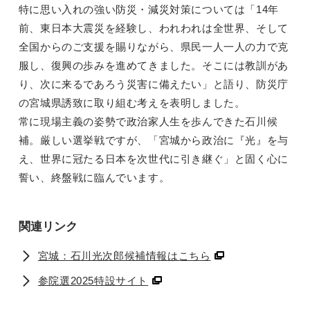
特に思い入れの強い防災・減災対策については「14年
前、東日本大震災を経験し、われわれは全世界、そして
全国からのご支援を賜りながら、県民一人一人の力で克
服し、復興の歩みを進めてきました。そこには教訓があ
り、次に来るであろう災害に備えたい」と語り、防災庁
の宮城県誘致に取り組む考えを表明しました。
常に現場主義の姿勢で政治家人生を歩んできた石川候
補。厳しい選挙戦ですが、「宮城から政治に『光』を与
え、世界に冠たる日本を次世代に引き継ぐ」と固く心に
誓い、終盤戦に臨んでいます。
関連リンク
宮城：石川光次郎候補情報はこちら
参院選2025特設サイト