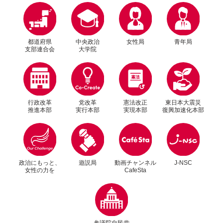
都道府県
中央政治
女性局
青年局
支部連合会
大学院
行政改革
党改革
憲法改正
東日本大震災
推進本部
実行本部
実現本部
復興加速化本部
別ウィンドウリンク
別ウィンドウリンク
政治にもっと、
遊説局
動画チャンネル
J-NSC
女性の力を
CafeSta
別ウィンドウリンク