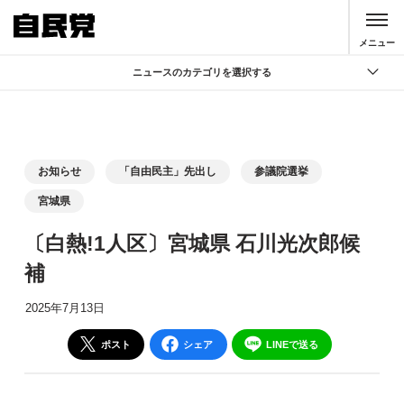
このページの本文へ移動
メニュー
ニュースのカテゴリを選択する
全て
政策
記者会見
お知らせ
「自由民主」先出し
参議院選挙
党声明
宮城県
お知らせ
〔白熱!1人区〕宮城県 石川光次郎候
活動局
補
2025年7月13日
ポスト
シェア
LINEで送る
別ウィンドウリンク
別ウィンドウリンク