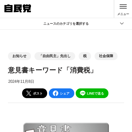
このページの本文へ移動
メニュー
ニュースのカテゴリを選択する
全て
政策
記者会見
お知らせ
「自由民主」先出し
税
社会保障
党声明
意見書キーワード「消費税」
お知らせ
2024年11月8日
活動局
ポスト
シェア
LINEで送る