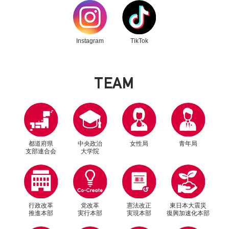
別ウィンドウリンク
別ウィンドウリンク
Instagram
TikTok
T
E
A
M
都道府県
中央政治
女性局
青年局
支部連合会
大学院
行政改革
党改革
憲法改正
東日本大震災
推進本部
実行本部
実現本部
復興加速化本部