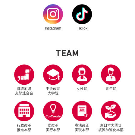
別ウィンドウリンク
別ウィンドウリンク
Instagram
TikTok
T
E
A
M
都道府県
中央政治
女性局
青年局
支部連合会
大学院
行政改革
党改革
憲法改正
東日本大震災
推進本部
実行本部
実現本部
復興加速化本部