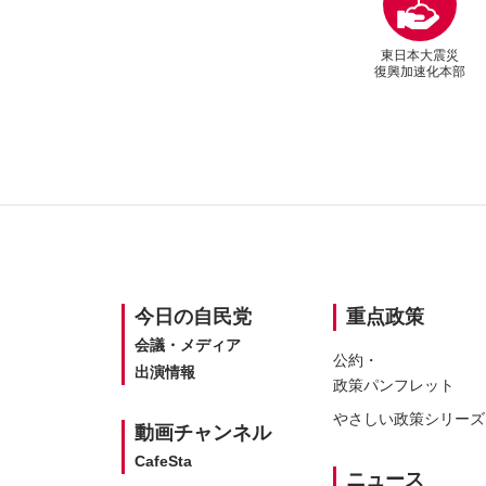
東日本大震災
復興加速化本部
SITEMAP
今日の
自民党
重点政策
会議・メディア
公約・
出演情報
政策パンフレット
やさしい
政策シリーズ
動画
チャンネル
CafeSta
ニュース