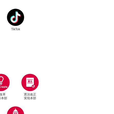
ク
別ウィンドウリンク
利用ください。
TikTok
改革
憲法改正
行本部
実現本部
別ウィンドウリンク