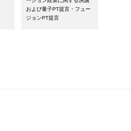
ーション政策に関する決議
および量子PT提言・フュー
ジョンPT提言
2月3日
2024年12月13日
政策
の課
文化立国の実現に向けた文
化芸術関係施策の拡充を求
める決議