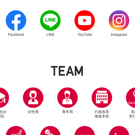
別ウィンドウリンク
別ウィンドウリンク
別ウィンドウリンク
別ウィンドウリン
を
さらに詳しく見る場合は
サイト内検索をご
別ウィンドウリンク
Facebook
LINE
YouTube
Instagram
さらに詳しく見る
T
E
A
M
政治
女性局
青年局
行政改革
党
学院
推進本部
実
別ウィンドウリンク
別ウィンドウリンク