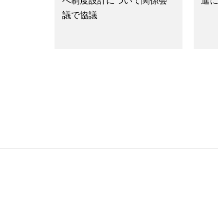
へ制度設計について関係会
進
議で協議
2025年4月10日
お知らせ
お知
量子の可能性は無限大「科
高校
学技術週間」記念講演会を
策
開催
議