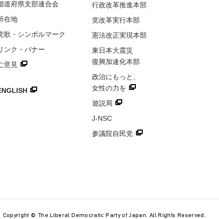
都道府県
支部連合会
行政改革推進本部
所在地
党改革実行本部
党歌・
シンボルマーク
憲法改正実現本部
リンク・
バナー
東日本大震災
復興加速化本部
ご意見
政治にもっと、
女性の力を
ENGLISH
遊説局
J-NSC
参議院自民党
Copyright © The Liberal Democratic Party of Japan. All Rights Reserved.