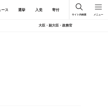
ュース
選挙
入党
寄付
サイト内検索
メニュー
大臣・副大臣・政務官