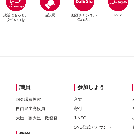
政治にもっと、
遊説局
動画チャンネル
J-NSC
女性の力を
CafeSta
別
別
議員
参加しよう
国会議員検索
入党
自由民主党
役員
寄付
大臣・
副大臣・
政務官
J-NSC
SNS
公式アカウント