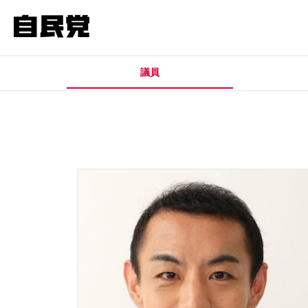
このページの本文へ移動
議員