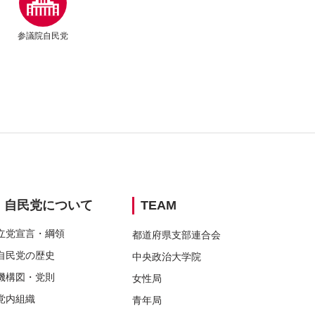
参議院自民党
ウィンドウリンク
ウィンドウリンク
別ウィンドウリンク
別ウィンドウリンク
別ウィンドウリンク
自民党に
ついて
TEAM
立党宣言・
綱領
都道府県支部連合会
自民党の
歴史
中央政治大学院
機構図・
党則
女性局
党内組織
青年局