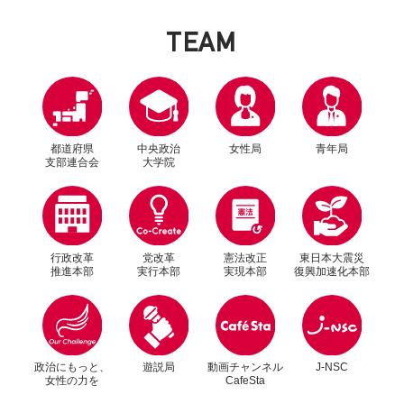
T
E
A
M
都道府県
中央政治
女性局
青年局
支部連合会
大学院
行政改革
党改革
憲法改正
東日本大震災
推進本部
実行本部
実現本部
復興加速化本部
別ウィンドウリンク
別ウィンドウリンク
政治にもっと、
遊説局
動画チャンネル
J-NSC
女性の力を
CafeSta