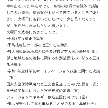
半年あるいは1年をかけて、各種の政調の会議体で議論
してきた成果、提言案が上がって来ているところであり
ます。火曜日にも行いましたので、少し長くなります
が、案件だけ言及したいと思います。
火曜日の政審におきましては、
•令和8年度補正予算案
•予防接種法の一部を改正する法律案
•有人国境離島地域の保全及び特定有人国境離島地域に
係る地域社会の維持に関する特別措置法の一部を改正す
る法律案
•令和9年度科学技術・イノベーション政策に関する決議
（案）
国家安全保障戦略など三文書見直しに向けた提言（案）
量子産業創出に向けた官民投資の加速（案）
フュージョンエネルギー創造立国に向けて（案）
•誰もが安心して歳を重ねることができる「幸齢社会」