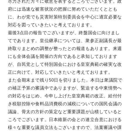
尽力された方々に敬意を表するところでございます。政
府には迅速な被害状況の把握に努めていただくととも
に、わが党でも災害対策特別委員会を中心に適宜必要な
対応を図っていきたいと考えております。
最後3点目の報告でございますが、終盤国会に向けまし
てであります。皇位継承については、衆参正副議長が最
終取りまとめの調整が整ったとの報道もあります。来週
にも全体会議を開催の方向であると承知しております
が、自民党として特別国会における皇室典範の確実な改
正に向けて、対応していきたいと考えております。
また会期末まで残り50日を切りました。本日は衆議院で
の補正予算の審議中でありますが、緊迫する中東情勢へ
の対応をはじめ、今申し上げた皇室典範の改正、給付付
き税額控除や食料品消費税の減税についての国民会議の
議論、骨太の方針の策定など重要課題が山積していると
ころでございます。日本維新の会との連立合意における
様々な重要な議員立法もございますので、法案審議や課