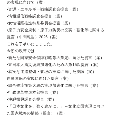
の実現に向けて（案）
•資源・エネルギー戦略調査会提言（案）
•情報通信戦略調査会提言（案）
•女性活躍推進特別委員会提言（案）
•原子力安全規制・原子力防災の充実・強化等に関する
提言（中間報告）2026（案）
これを了承いたしました。
今朝の政審では、
•新たな国家安全保障戦略等の策定に向けた提言（案）
•東日本大震災復興加速化のための第15次提言（案）
•着実な道路整備・管理の推進に向けた決議（案）
自動運転の実現に向けた提言（案）
•総合物流施策大綱の実現加速化に向けた提言（案）
•行政改革推進本部提言（案）
•沖縄振興調査会提言（案）
•「日本文化を、強く豊かに。」～文化立国実現に向け
た国家戦略の構築（提言）（案）