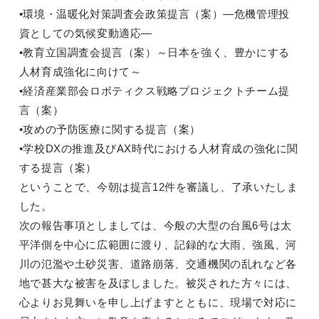
•環境・温暖化対策調査会政策提言（案）―危機管理投
資としての気候変動適応―
•教育立国調査会提言（案）～日本を強く、豊かにする
人材育成強化に向けて～
•経済産業部会ロボティクス戦略プロジェクトチーム提
言（案）
•攻めの予防医療に関する提言（案）
•学校DXの推進及びAX時代における人材育成の強化に関
する提言（案）
ということで、今朝は提言12件を審議し、了承いたしま
した。
次の報告事項としましては、今般の大型の台風6号は太
平洋側を中心に広範囲に渡り、記録的な大雨、強風、河
川の氾濫や土砂災害、道路崩落、交通機関の乱れなど各
地で甚大な被害を及ぼしました。被災された方々には、
心よりお見舞いを申し上げますとともに、現場で対応に