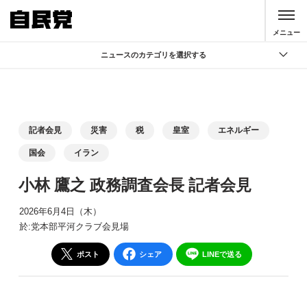
このページの本文へ移動
メニュー
ニュースのカテゴリを選択する
全て
政策
記者会見
記者会見
災害
税
皇室
エネルギー
党声明
国会
イラン
お知らせ
小林 鷹之 政務調査会長 記者会見
活動局
2026年6月4日（木）
於:党本部平河クラブ会見場
ポスト
シェア
LINEで送る