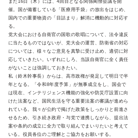
また16日（木）には、4回目となる関係閣僚会議を開
催。国が備蓄している「医療用手袋」の放出をはじめ、
国内での重要物資の「目詰まり」解消に機動的に対応す
る。
党大会における自衛官の国歌の歌唱について、法令違反
に当たるものではないが、党大会の運営、防衛省の対応
については、様々なご意見を真摯に受け止め、適切に対
応していきたい。いずれにしろ、当該自衛官に全く責任
がないことは強調しておきたい。
私（鈴木幹事長）からは、高市政権が発足して明日で半
年となる。「令和8年度予算」が無事成立をし、国会で
は現在、インテリジェンス機能の強化や防災庁設置に向
けた法案など、国民生活を守る重要法案の審議が進めら
れている。我々が公約で掲げた政策をしっかりと前進さ
せるため、引き続き政府・与党で連携しながら、提出法
案や条約の成立に全力で取り組んでまいりたいと考えて
いる。役員各位のご理解とご協力をお願いする。