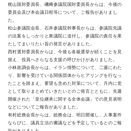
梶山国対委員長、磯﨑参議院国対委員長からは、今後の
委員会及び本会議日程等について、ご報告がありまし
た。
松山参議院会長、石井参議院幹事長からは、参議院先議
の法案をしっかりと衆議院に送付し、参議院の責任を果
たしてまいりたい旨の発言がありました。
西村選対委員長からは、今後も各級選挙が続くことを見
据え、役員へさらなる支援の呼びかけがありました。
小林政調会長からは、イラン情勢について、二週にわた
り、影響を受けている関係団体からヒアリングを行なっ
たことを踏まえ、要望も含めた対策について、月内に党
として取りまとめていきたいとのご発言とともに、先週
開催された「皇位継承に関する全体会議」での意見表明
などについてご報告がありました。
有村総務会長からは、総務会は、明日開催し、人事案件
ならびに、議員立法の審議などを予定しているとのご報
告がありました。