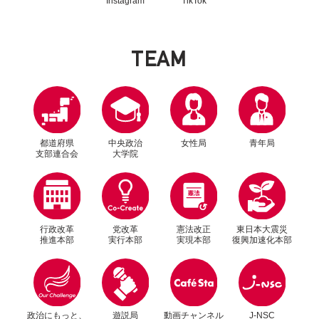
Instagram
TikTok
T
E
A
M
都道府県
中央政治
女性局
青年局
支部連合会
大学院
行政改革
党改革
憲法改正
東日本大震災
推進本部
実行本部
実現本部
復興加速化本部
別ウィンドウリンク
別ウィンドウリンク
政治にもっと、
遊説局
動画チャンネル
J-NSC