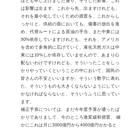
ほども申し上げました通り、そうした影響、これ
は影響は出ます、これから先。出ますけれども、
それを最小化していくための措置を、これからし
っかりと、供給の面においても、備蓄の放出を進
め、代替ルートによる原油の手当、また中東には
90%依存していますけれども、それを、アメリカ
を含めて多角的に広げていく。液化天然ガスは中
東には10%しか依存していませんので、あまり心
配ないわけですけれども、そういったことをしっ
かりやっていくということの中において、国民の
皆さんの不安といいますか、そういう数字に表れ
た、そういうものも大きくならないようにしてい
かなければならないと、そういうふうに思ってい
ます。
補正予算については、まだ今年度予算が通ったば
かりでありまして、今のところ激変緩和措置、 確
かにこれは月に3000億円から4000億円かかると