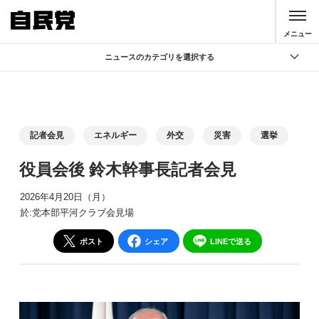
このページの本文へ移動
メニュー
ニュースのカテゴリを選択する
全て
政策
記者会見
記者会見
エネルギー
外交
災害
選挙
党声明
役員会後 鈴木幹事長記者会見
お知らせ
2026年4月20日（月）
活動局
於:党本部平河クラブ会見場
ポスト
シェア
LINEで送る