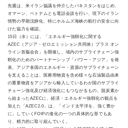
先週は、米イラン協議を仲介したパキスタンをはじめ、
オマーン、ベトナムとも電話会談を行い、現下のイラン
情勢の早期沈静化、特にホルムズ海峡の航行の安全に向
けた協力を確認。
15日（水）には、「エネルギー強靱化に関する
AZEC（アジア・ゼロエミッション共同体）プラス オン
ライン首脳会合」を開催し、域内のサプライチェーン強
靭化のためのパートナーシップ「パワー・アジア」を発
表。アジア各国のエネルギー・資源のサプライチェーン
を支えることは、医療用物資を含め様々な石油製品由来
の重要物資をアジアから輸入しているわが国のサプライ
チェーン強化及び経済強化にもつながるもの。脱炭素か
ら始まったAZECに、経済・エネルギー強靱化の観点を
加えた「AZEC2.0」は、「インド太平洋を、強く豊か
に」していくFOIPの進化の一つの具体的な形でもあ
り、精力的に取り組んでいく。