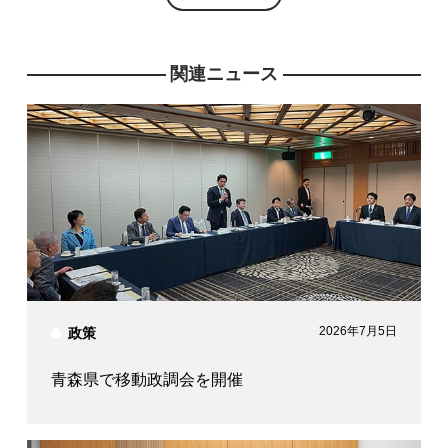
関連ニュース
参議院議員
参議院議員
参議院議員
いそざき 仁彦
松山 政司
石井 準一
衆議院議員
衆議院議員
参議院議員
西村 康稔
小林 鷹之
有村 治子
2026年7月5日
政策
青森県で移動政調会を開催