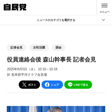
このページの本文へ移動
メニュー
ニュースのカテゴリを選択する
全て
政策
記者会見
記者会見
女性活躍
国会
党声明
役員連絡会後 森山幹事長 記者会見
お知らせ
2025年8月5日（火） 10:10～10:18
活動局
於:党本部平河クラブ会見場
ポスト
シェア
LINEで送る