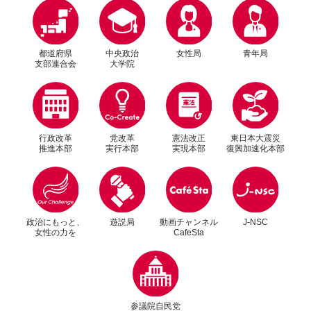
都道府県
中央政治
女性局
青年局
支部連合会
大学院
行政改革
党改革
憲法改正
東日本大震災
推進本部
実行本部
実現本部
復興加速化本部
別ウィンドウリンク
別ウィンドウリンク
政治にもっと、
遊説局
動画チャンネル
J-NSC
女性の力を
CafeSta
別ウィンドウリンク
参議院自民党