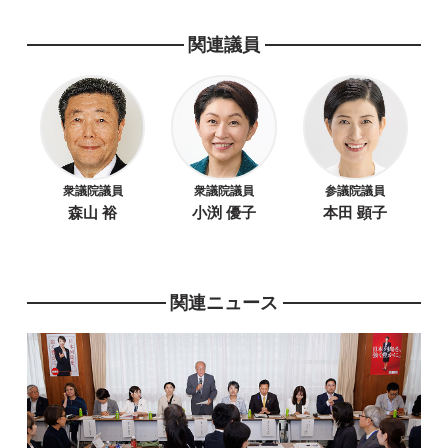
関連議員
衆議院議員
衆議院議員
参議院議員
森山 裕
小渕 優子
本田 顕子
関連ニュース