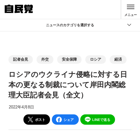
このページの本文へ移動
メニュー
ニュースのカテゴリを選択する
全て
政策
記者会見
記者会見
外交
安全保障
ロシア
経済
党声明
ロシアのウクライナ侵略に対する日
お知らせ
本の更なる制裁について岸田内閣総
活動局
理大臣記者会見（全文）
2022年4月8日
ポスト
シェア
LINEで送る
別ウィンドウリンク