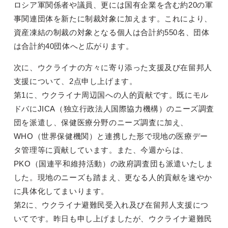
ロシア軍関係者や議員、更には国有企業を含む約20の軍
事関連団体を新たに制裁対象に加えます。これにより、
資産凍結の制裁の対象となる個人は合計約550名、団体
は合計約40団体へと広がります。
次に、ウクライナの方々に寄り添った支援及び在留邦人
支援について、2点申し上げます。
第1に、ウクライナ周辺国への人的貢献です。既にモル
ドバにJICA（独立行政法人国際協力機構）のニーズ調査
団を派遣し、保健医療分野のニーズ調査に加え、
WHO（世界保健機関）と連携した形で現地の医療デー
タ管理等に貢献しています。また、今週からは、
PKO（国連平和維持活動）の政府調査団も派遣いたしま
した。現地のニーズも踏まえ、更なる人的貢献を速やか
に具体化してまいります。
第2に、ウクライナ避難民受入れ及び在留邦人支援につ
いてです。昨日も申し上げましたが、ウクライナ避難民