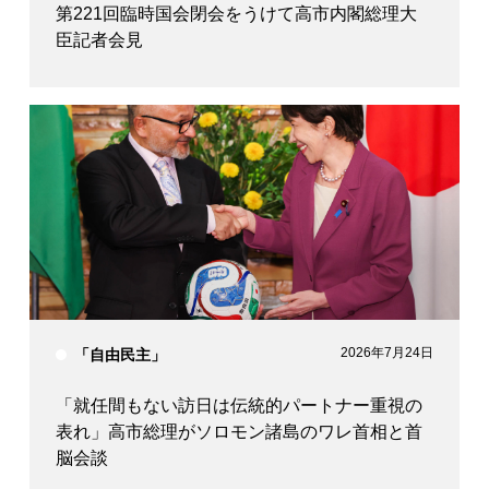
第221回臨時国会閉会をうけて高市内閣総理大
臣記者会見
2026年7月24日
「自由民主」
「就任間もない訪日は伝統的パートナー重視の
表れ」高市総理がソロモン諸島のワレ首相と首
脳会談