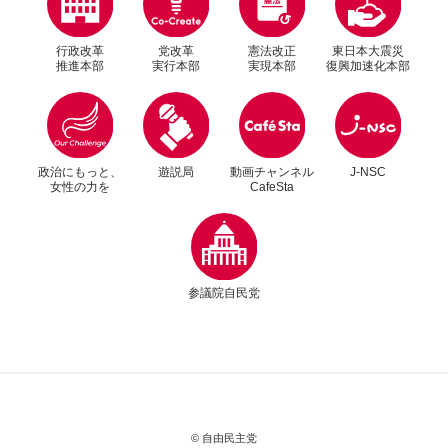
行政改革
党改革
憲法改正
東日本大震災
推進本部
実行本部
実現本部
復興加速化本部
別ウィンドウリンク
別ウィンドウリンク
政治にもっと、
遊説局
動画チャンネル
J-NSC
女性の力を
CafeSta
別ウィンドウリンク
参議院自民党
© 自由民主党