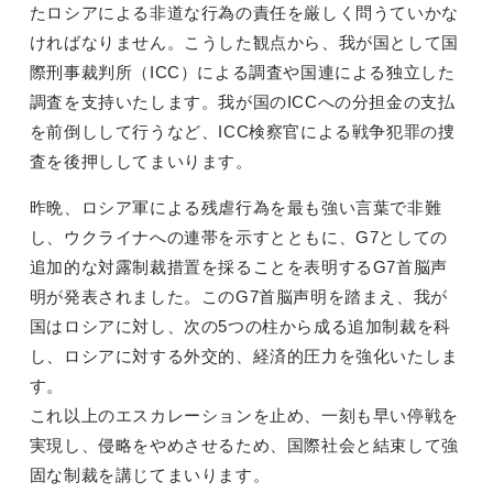
たロシアによる非道な行為の責任を厳しく問うていかな
ければなりません。こうした観点から、我が国として国
際刑事裁判所（ICC）による調査や国連による独立した
調査を支持いたします。我が国のICCへの分担金の支払
を前倒しして行うなど、ICC検察官による戦争犯罪の捜
査を後押ししてまいります。
昨晩、ロシア軍による残虐行為を最も強い言葉で非難
し、ウクライナへの連帯を示すとともに、G7としての
追加的な対露制裁措置を採ることを表明するG7首脳声
明が発表されました。このG7首脳声明を踏まえ、我が
国はロシアに対し、次の5つの柱から成る追加制裁を科
し、ロシアに対する外交的、経済的圧力を強化いたしま
す。
これ以上のエスカレーションを止め、一刻も早い停戦を
実現し、侵略をやめさせるため、国際社会と結束して強
固な制裁を講じてまいります。