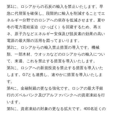
第1に、ロシアからの石炭の輸入を禁止いたします。早
急に代替策を確保し、段階的に輸入を削減することでエ
ネルギー分野でのロシアへの依存を低減させます。夏や
冬の電力需給逼迫（ひっぱく）を回避するため、再エ
ネ、原子力などエネルギー安保及び脱炭素の効果の高い
電源の最大限の活用を図ってまいります。
第2に、ロシアからの輸入禁止措置の導入です。機械
類、一部木材、ウオッカなどのロシアからの輸入につい
て、来週、これを禁止する措置を導入いたします。
第3に、ロシアへの新規投資を禁止する措置を導入いた
します。G7とも連携し、速やかに措置を導入いたしま
す。
第4に、金融制裁の更なる強化です。ロシアの最大手銀
行のズベルバンク及びアルファバンクへの資産凍結を行
います。
第5に、資産凍結の対象の更なる拡大です。400名近くの