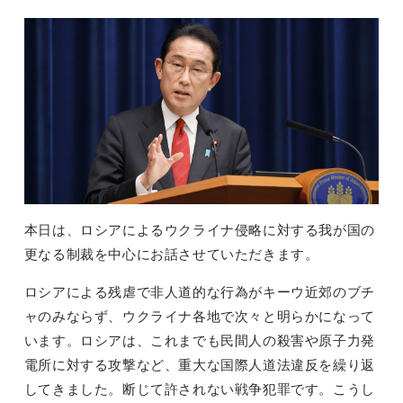
本日は、ロシアによるウクライナ侵略に対する我が国の
更なる制裁を中心にお話させていただきます。
ロシアによる残虐で非人道的な行為がキーウ近郊のブチ
ャのみならず、ウクライナ各地で次々と明らかになって
います。ロシアは、これまでも民間人の殺害や原子力発
電所に対する攻撃など、重大な国際人道法違反を繰り返
してきました。断じて許されない戦争犯罪です。こうし