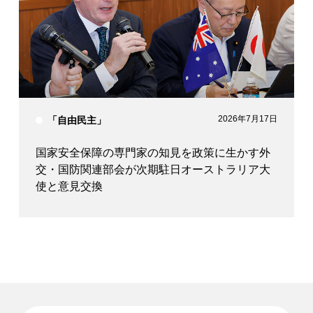
2026年7月17日
「自由民主」
国家安全保障の専門家の知見を政策に生かす外
交・国防関連部会が次期駐日オーストラリア大
使と意見交換
ニュースを検索する