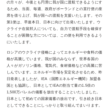
の方々が、今後とも円滑に我が国に渡航できるようにす
るため、当面、毎週、政府がポーランドとの直行便の座
席を借り上げ、我が国への渡航を支援いたします。その
第1便は、早速本日、日本に向けて出発いたします。ウ
クライナ在留邦人についても、自力で渡航手段を確保す
ることが困難な方については、この便を利用できるよう
にいたします。
ロシアのウクライナ侵略によってエネルギーや食料の価
格が高騰しています。我が国のみならず、世界各国の
人々がガソリン価格、電気代、食材価格などの高騰に苦
しんでいます。エネルギー市場を安定化させるため、昨
日発表しましたが、IEA（国際エネルギー機関）加盟各
国とも協調し、日本としてIEAの割当て量の1.5倍の
1,500万バレルの備蓄を放出することといたしました。
日本として初めての国家備蓄の放出です。引き続き日本
としてできることにしっかりと取り組んでまいります。