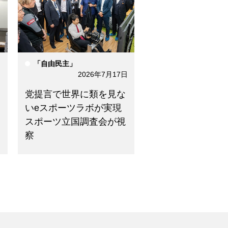
「自由民主」
日
2026年7月17日
党提言で世界に類を見な
いeスポーツラボが実現
スポーツ立国調査会が視
察