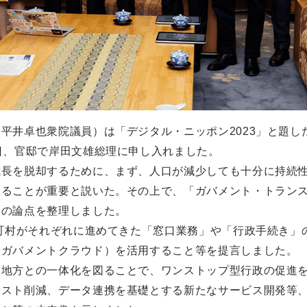
平井卓也衆院議員）は「デジタル・ニッポン2023」と題し
日、官邸で岸田文雄総理に申し入れました。
成長を脱却するために、まず、人口が減少しても十分に持続
することが重要と説いた。その上で、「ガバメント・トラン
めの論点を整理しました。
区町村がそれぞれに進めてきた「窓口業務」や「行政手続き」
（ガバメントクラウド）を活用すること等を提言しました。
、地方との一体化を図ることで、ワンストップ型行政の促進
コスト削減、データ連携を基礎とする新たなサービス開発等