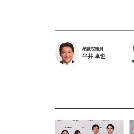
衆議院議員
平井 卓也
参議院議員
片山 さつき
衆議院議員
川崎 ひでと