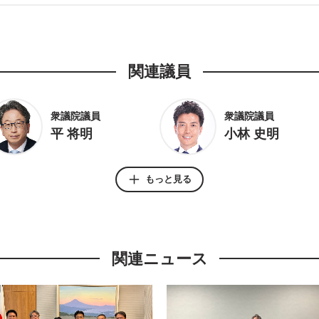
関連議員
衆議院議員
衆議院議員
平 将明
小林 史明
もっと見る
衆議院議員
参議院議員
牧島 かれん
山田 太郎
関連ニュース