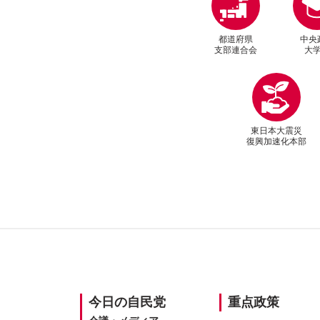
都道府県
中央
支部連合会
大
東日本大震災
復興加速化本部
SITEMAP
今日の
自民党
重点政策