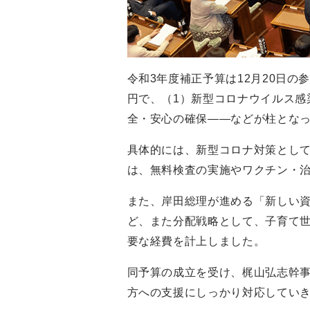
令和3年度補正予算は12月20日の
円で、（1）新型コロナウイルス感
全・安心の確保――などが柱とな
具体的には、新型コロナ対策とし
は、無料検査の実施やワクチン・
また、岸田総理が進める「新しい
ど、また分配戦略として、子育て
要な経費を計上しました。
同予算の成立を受け、梶山弘志幹
方への支援にしっかり対応してい