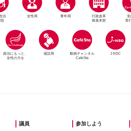
政治
女性局
青年局
行政改革
党
学院
推進本部
実
別ウィンドウリンク
別ウィンドウリンク
政治にもっと、
遊説局
動画チャンネル
J-NSC
女性の力を
CafeSta
別
別
議員
参加しよう