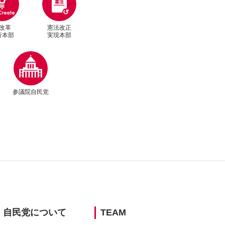
改革
憲法改正
行本部
実現本部
別ウィンドウリンク
参議院自民党
ウィンドウリンク
ウィンドウリンク
別ウィンドウリンク
別ウィンドウリンク
別ウィンドウリンク
自民党に
ついて
TEAM