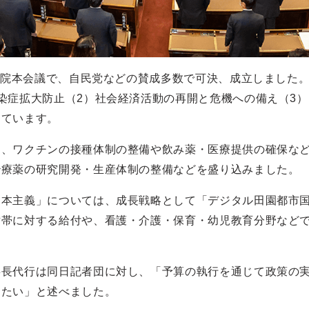
参院本会議で、自民党などの賛成多数で可決、成立しました。一
染症拡大防止（2）社会経済活動の再開と危機への備え（3）
っています。
て、ワクチンの接種体制の整備や飲み薬・医療提供の確保な
治療薬の研究開発・生産体制の整備などを盛り込みました。
資本主義」については、成長戦略として「デジタル田園都市
世帯に対する給付や、看護・介護・保育・幼児教育分野など
事長代行は同日記者団に対し、「予算の執行を通じて政策の
きたい」と述べました。