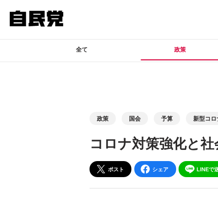
このページの本文へ移動
全て
政策
政策
国会
予算
新型コロ
コロナ対策強化と社
ポスト
シェア
LINEで