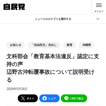
このページの本文へ移動
メニュー
ニュースのカテゴリを選択する
全て
政策
記者会見
お知らせ
「自由民主」先出し
教育
沖縄県
党声明
文科部会「教育基本法違反」認定に支
お知らせ
持の声
活動局
辺野古沖転覆事故について説明受け
る
2026年5月26日
ポスト
シェア
LINEで送る