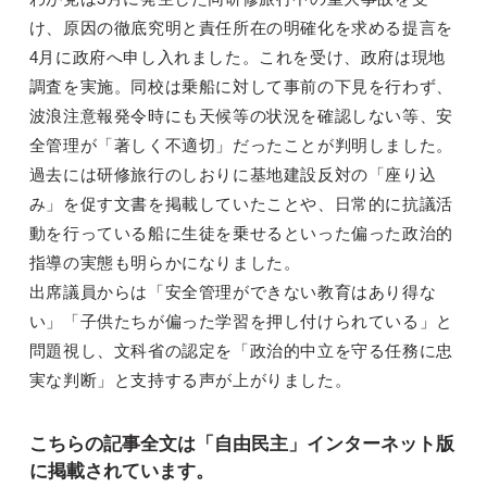
け、原因の徹底究明と責任所在の明確化を求める提言を
4月に政府へ申し入れました。これを受け、政府は現地
調査を実施。同校は乗船に対して事前の下見を行わず、
波浪注意報発令時にも天候等の状況を確認しない等、安
全管理が「著しく不適切」だったことが判明しました。
過去には研修旅行のしおりに基地建設反対の「座り込
み」を促す文書を掲載していたことや、日常的に抗議活
動を行っている船に生徒を乗せるといった偏った政治的
指導の実態も明らかになりました。
出席議員からは「安全管理ができない教育はあり得な
い」「子供たちが偏った学習を押し付けられている」と
問題視し、文科省の認定を「政治的中立を守る任務に忠
実な判断」と支持する声が上がりました。
こちらの記事全文は「自由民主」インターネット版
に掲載されています。