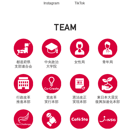
Instagram
TikTok
T
E
A
M
都道府県
中央政治
女性局
青年局
支部連合会
大学院
行政改革
党改革
憲法改正
東日本大震災
推進本部
実行本部
実現本部
復興加速化本部
別ウィンドウリンク
別ウィンドウリンク