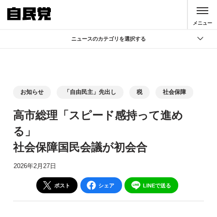
このページの本文へ移動
メニュー
ニュースのカテゴリを選択する
全て
政策
記者会見
お知らせ
「自由民主」先出し
税
社会保障
党声明
高市総理「スピード感持って進め
お知らせ
る」
活動局
社会保障国民会議が初会合
2026年2月27日
ポスト
シェア
LINEで送る