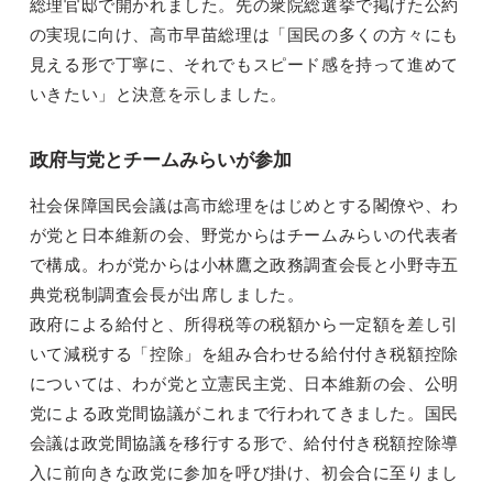
総理官邸で開かれました。先の衆院総選挙で掲げた公約
の実現に向け、高市早苗総理は「国民の多くの方々にも
見える形で丁寧に、それでもスピード感を持って進めて
いきたい」と決意を示しました。
政府与党とチームみらいが参加
社会保障国民会議は高市総理をはじめとする閣僚や、わ
が党と日本維新の会、野党からはチームみらいの代表者
で構成。わが党からは小林鷹之政務調査会長と小野寺五
典党税制調査会長が出席しました。
政府による給付と、所得税等の税額から一定額を差し引
いて減税する「控除」を組み合わせる給付付き税額控除
については、わが党と立憲民主党、日本維新の会、公明
党による政党間協議がこれまで行われてきました。国民
会議は政党間協議を移行する形で、給付付き税額控除導
入に前向きな政党に参加を呼び掛け、初会合に至りまし