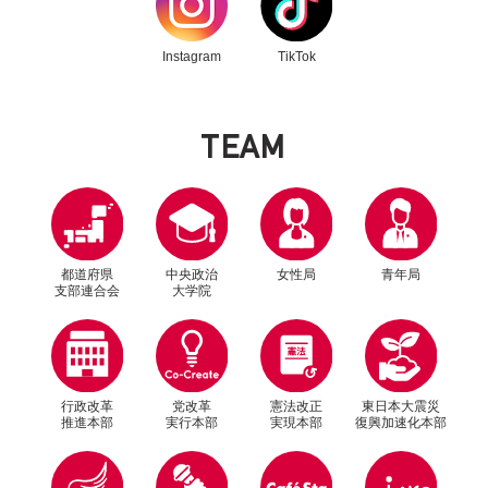
Instagram
TikTok
T
E
A
M
都道府県
中央政治
女性局
青年局
支部連合会
大学院
行政改革
党改革
憲法改正
東日本大震災
推進本部
実行本部
実現本部
復興加速化本部
別ウィンドウリンク
別ウィンドウリンク