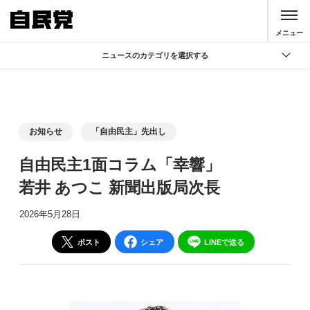
このページの本文へ移動
メニュー
ニュースのカテゴリを選択する
全て
政策
記者会見
お知らせ
「自由民主」先出し
党声明
自由民主1面コラム「幸響」
お知らせ
若井 あつこ 新聞出版局次長
活動局
2026年5月28日
ポスト
シェア
LINEで送る