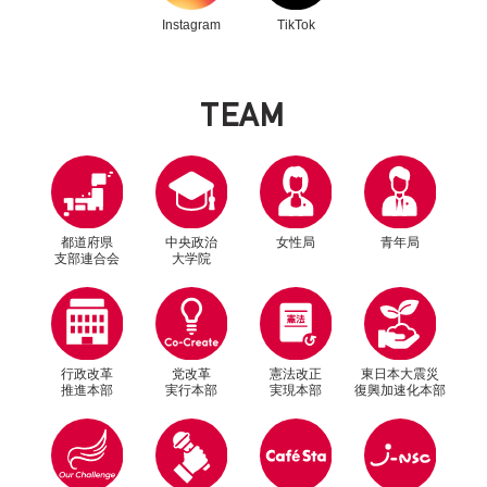
Instagram
TikTok
T
E
A
M
都道府県
中央政治
女性局
青年局
支部連合会
大学院
行政改革
党改革
憲法改正
東日本大震災
推進本部
実行本部
実現本部
復興加速化本部
別ウィンドウリンク
別ウィンドウリンク