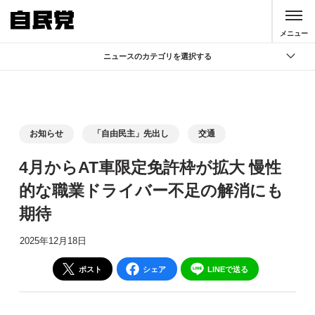
このページの本文へ移動
メニュー
ニュースのカテゴリを選択する
全て
政策
記者会見
お知らせ
「自由民主」先出し
交通
党声明
4月からAT車限定免許枠が拡大 慢性
お知らせ
的な職業ドライバー不足の解消にも
活動局
期待
2025年12月18日
ポスト
シェア
LINEで送る