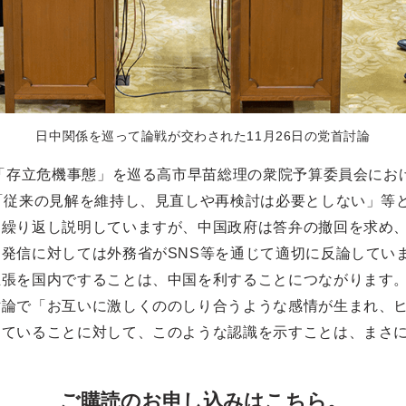
日中関係を巡って論戦が交わされた11月26日の党首討論
は「存立危機事態」を巡る高市早苗総理の衆院予算委員会にお
「従来の見解を維持し、見直しや再検討は必要としない」等
を繰り返し説明していますが、中国政府は答弁の撤回を求め
発信に対しては外務省がSNS等を通じて適切に反論してい
主張を国内ですることは、中国を利することにつながります
討論で「お互いに激しくののしり合うような感情が生まれ、
していることに対して、このような認識を示すことは、まさ
ご購読のお申し込みはこちら。