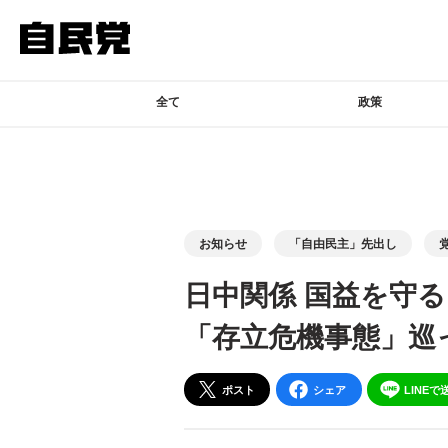
このページの本文へ移動
全て
政策
お知らせ
「自由民主」先出し
日中関係 国益を守
「存立危機事態」巡
ポスト
シェア
LINEで