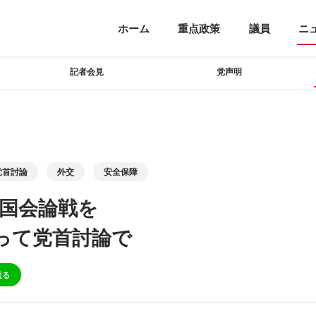
ホーム
重点政策
議員
ニ
記者会見
党声明
党首討論
外交
安全保障
る国会論戦を
って党首討論で
送る