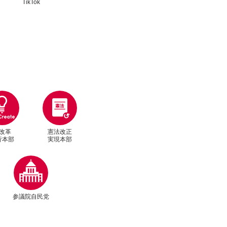
TikTok
改革
憲法改正
行本部
実現本部
別ウィンドウリンク
参議院自民党