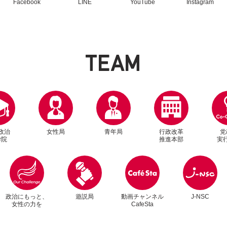
Facebook
LINE
YouTube
Instagram
T
E
A
M
政治
女性局
青年局
行政改革
党
学院
推進本部
実
別ウィンドウリンク
別ウィンドウリンク
政治にもっと、
遊説局
動画チャンネル
J-NSC
女性の力を
CafeSta