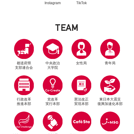
Instagram
TikTok
T
E
A
M
都道府県
中央政治
女性局
青年局
支部連合会
大学院
行政改革
党改革
憲法改正
東日本大震災
推進本部
実行本部
実現本部
復興加速化本部
別ウィンドウリンク
別ウィンドウリンク