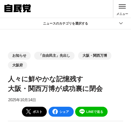
このページの本文へ移動
メニュー
ニュースのカテゴリを選択する
全て
政策
記者会見
お知らせ
「自由民主」先出し
大阪・関西万博
党声明
大阪府
お知らせ
人々に鮮やかな記憶残す
活動局
大阪・関西万博が成功裏に閉会
2025年10月14日
ポスト
シェア
LINEで送る