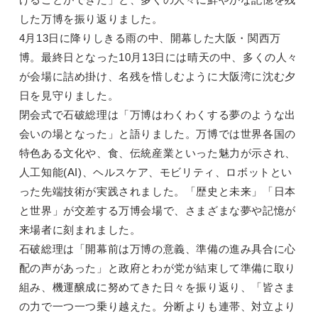
した万博を振り返りました。
4月13日に降りしきる雨の中、開幕した大阪・関西万
博。最終日となった10月13日には晴天の中、多くの人々
が会場に詰め掛け、名残を惜しむように大阪湾に沈む夕
日を見守りました。
閉会式で石破総理は「万博はわくわくする夢のような出
会いの場となった」と語りました。万博では世界各国の
特色ある文化や、食、伝統産業といった魅力が示され、
人工知能(AI)、ヘルスケア、モビリティ、ロボットとい
った先端技術が実践されました。「歴史と未来」「日本
と世界」が交差する万博会場で、さまざまな夢や記憶が
来場者に刻まれました。
石破総理は「開幕前は万博の意義、準備の進み具合に心
配の声があった」と政府とわが党が結束して準備に取り
組み、機運醸成に努めてきた日々を振り返り、「皆さま
の力で一つ一つ乗り越えた。分断よりも連帯、対立より