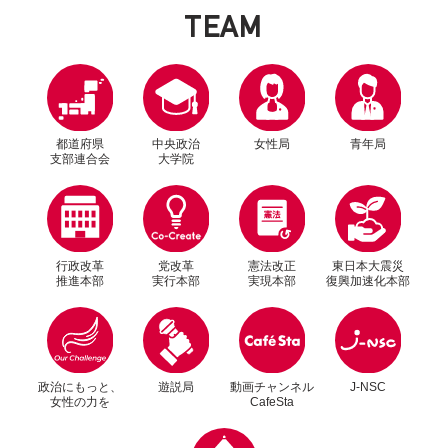
T
E
A
M
都道府県
中央政治
女性局
青年局
支部連合会
大学院
行政改革
党改革
憲法改正
東日本大震災
推進本部
実行本部
実現本部
復興加速化本部
別ウィンドウリンク
別ウィンドウリンク
政治にもっと、
遊説局
動画チャンネル
J-NSC
女性の力を
CafeSta
別ウィンドウリンク