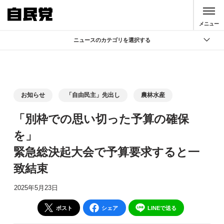
このページの本文へ移動
メニュー
ニュースのカテゴリを選択する
全て
政策
記者会見
お知らせ
「自由民主」先出し
農林水産
党声明
「別枠での思い切った予算の確保
お知らせ
を」
活動局
緊急総決起大会で予算要求すると一
致結束
2025年5月23日
ポスト
シェア
LINEで送る