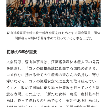
森山裕幹事長や鈴木俊一総務会長をはじめとする国会議員、団体
関係者らが別枠予算を求めて戦っていくと拳を上げた
初動の5年が重要
大会冒頭、森山幹事長は、江藤拓前農林水産大臣の発言
を陳謝し、「コメの価格高騰に直面する国民の皆さま、
コメ作りに携わる全ての生産者の皆さんの気持ちに寄り
添いながら、コメの流通安定化に全力で取り組んでい
く」と、改めて国民に寄り添った農政を行っていくと決
意を表明。その上で、「新たな食料・農業・農村基本計
画は、作って終わりの計画でなく、実効性ある計画にし
なければならない。そのためには、初動の5年が極めて