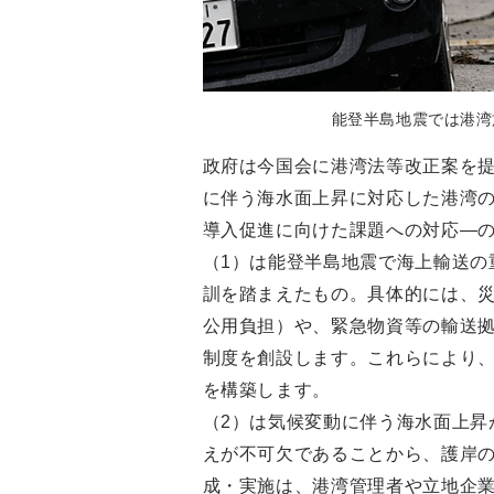
能登半島地震では港湾
政府は今国会に港湾法等改正案を提
に伴う海水面上昇に対応した港湾の
導入促進に向けた課題への対応―の
（1）は能登半島地震で海上輸送の
訓を踏まえたもの。具体的には、
公用負担）や、緊急物資等の輸送
制度を創設します。これらにより
を構築します。
（2）は気候変動に伴う海水面上昇
えが不可欠であることから、護岸
成・実施は、港湾管理者や立地企