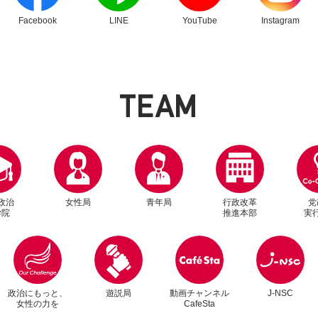
Facebook
LINE
YouTube
Instagram
T
E
A
M
政治
女性局
青年局
行政改革
党
学院
推進本部
実
別ウィンドウリンク
別ウィンドウリンク
政治にもっと、
遊説局
動画チャンネル
J-NSC
女性の力を
CafeSta