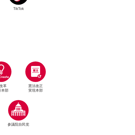
TikTok
改革
憲法改正
行本部
実現本部
別ウィンドウリンク
参議院自民党