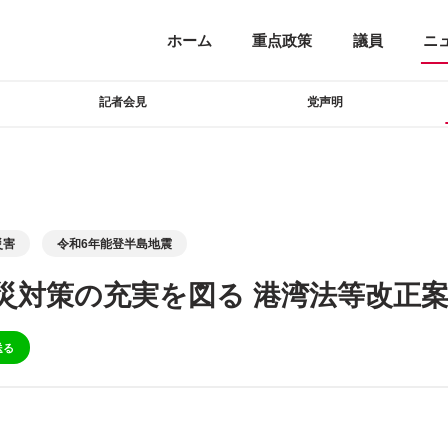
ホーム
重点政策
議員
ニ
記者会見
党声明
災害
令和6年能登半島地震
災対策の充実を図る 港湾法等改正
送る