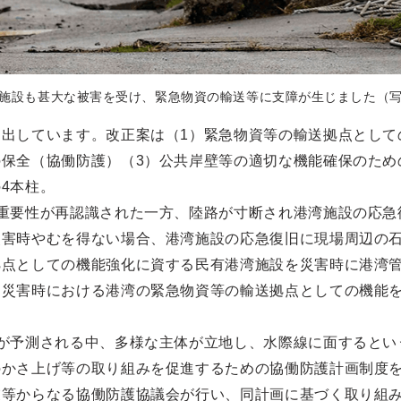
施設も甚大な被害を受け、緊急物資の輸送等に支障が生じました（
出しています。改正案は（1）緊急物資等の輸送拠点として
保全（協働防護）（3）公共岸壁等の適切な機能確保のため
4本柱。
重要性が再認識された一方、陸路が寸断され港湾施設の応急
災害時やむを得ない場合、港湾施設の応急復旧に現場周辺の
拠点としての機能強化に資する民有港湾施設を災害時に港湾
、災害時における港湾の緊急物資等の輸送拠点としての機能
が予測される中、多様な主体が立地し、水際線に面するとい
のかさ上げ等の取り組みを促進するための協働防護計画制度
業等からなる協働防護協議会が行い、同計画に基づく取り組