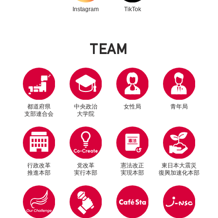
Instagram
TikTok
T
E
A
M
都道府県
中央政治
女性局
青年局
支部連合会
大学院
行政改革
党改革
憲法改正
東日本大震災
推進本部
実行本部
実現本部
復興加速化本部
別ウィンドウリンク
別ウィンドウリンク