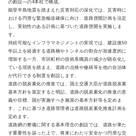
の創設―の4本柱で構成。
能登半島地震を踏まえた災害対応の深化では、災害時に
おける円滑な緊急輸送確保に向け、道路啓開計画を法定
し、実効性のある計画に基づいた道路啓開を実施しま
す。
持続可能なインフラマネジメントの実現では、建設後50
年以上を経過する道路橋やトンネルの割合が加速度的に
増加する一方、市区町村の技術系職員の減少が顕在化し
ている現状を踏まえ、道路の点検や修繕等を他の自治体
が代行できる制度を創設します。
道路の脱炭素化の推進では、国土交通大臣が道路脱炭素
基本方針を策定すると明記。道路の脱炭素化の推進の意
義や目標、国が実施すべき施策の基本方針等を定めま
す。これに基づき道路管理者は道路脱炭素化推進計画を
定めます。
道路網の整備に関する基本理念の創設では、道路が果た
す重要性を謳った上で、将来にわたり安全かつ円滑な交