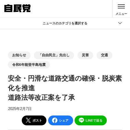
このページの本文へ移動
メニュー
ニュースのカテゴリを選択する
全て
政策
記者会見
お知らせ
「自由民主」先出し
災害
交通
党声明
令和6年能登半島地震
お知らせ
安全・円滑な道路交通の確保・脱炭素
活動局
化を推進
道路法等改正案を了承
2025年2月7日
ポスト
シェア
LINEで送る