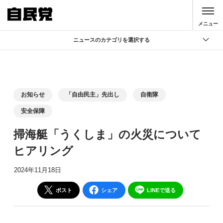
このページの本文へ移動
メニュー
ニュースのカテゴリを選択する
全て
政策
記者会見
お知らせ
「自由民主」先出し
自衛隊
党声明
安全保障
お知らせ
掃海艇「うくしま」の火災について
活動局
ヒアリング
2024年11月18日
ポスト
シェア
LINEで送る