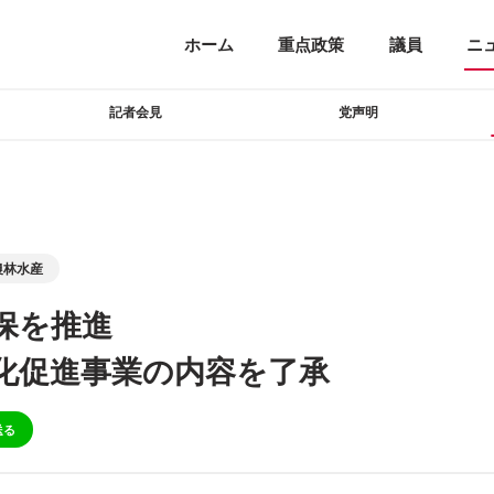
ホーム
重点政策
議員
ニ
記者会見
党声明
農林水産
保を推進
化促進事業の内容を了承
送る