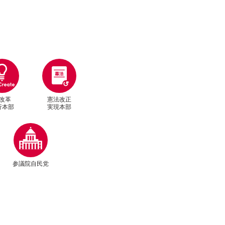
改革
憲法改正
行本部
実現本部
別ウィンドウリンク
参議院自民党