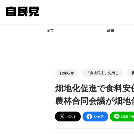
このページの本文へ移動
全て
政策
お知らせ
「自由民主」先出し
畑地化促進で食料安
農林合同会議が畑地
ポスト
シェア
LINEで