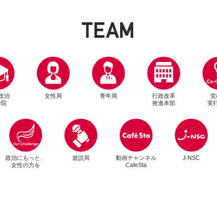
T
E
A
M
政治
女性局
青年局
行政改革
党
学院
推進本部
実
別ウィンドウリンク
別ウィンドウリンク
政治にもっと、
遊説局
動画チャンネル
J-NSC
女性の力を
CafeSta