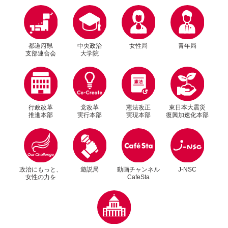
都道府県
中央政治
女性局
青年局
支部連合会
大学院
行政改革
党改革
憲法改正
東日本大震災
推進本部
実行本部
実現本部
復興加速化本部
別ウィンドウリンク
別ウィンドウリンク
政治にもっと、
遊説局
動画チャンネル
J-NSC
女性の力を
CafeSta
別ウィンドウリンク