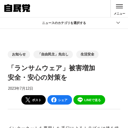
このページの本文へ移動
メニュー
ニュースのカテゴリを選択する
全て
政策
記者会見
お知らせ
「自由民主」先出し
生活安全
党声明
「ランサムウェア」被害増加
お知らせ
安全・安心の対策を
活動局
2023年7月12日
ポスト
シェア
LINEで送る