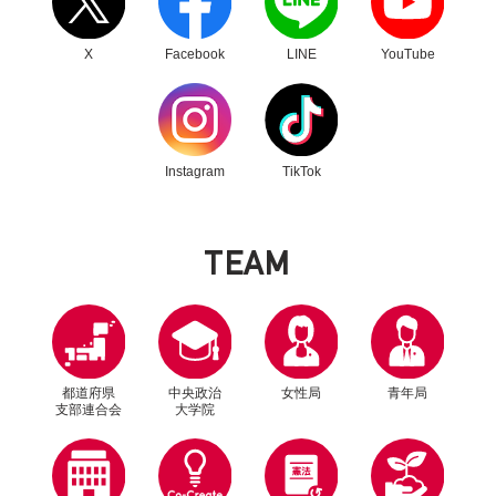
レワークの推進に向けて
X
Facebook
LINE
YouTube
別ウィンドウリンク
別ウィンドウリンク
Instagram
TikTok
T
E
A
M
2021年5月14日
政策
都道府県
中央政治
女性局
青年局
司法制度調査会2021 提言
支部連合会
大学院