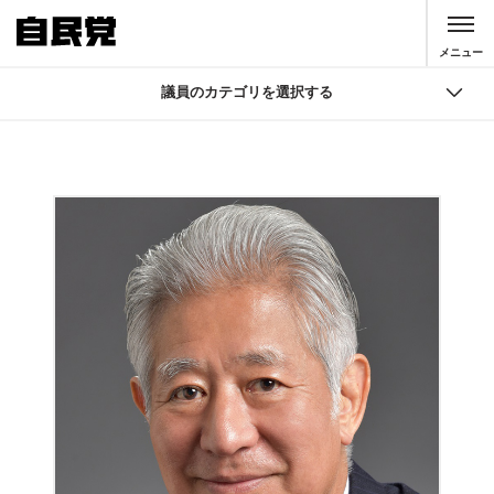
このページの本文へ移動
メニュー
議員のカテゴリを選択する
議員
国会議員検索
自由民主党 役員
大臣・副大臣・政務官