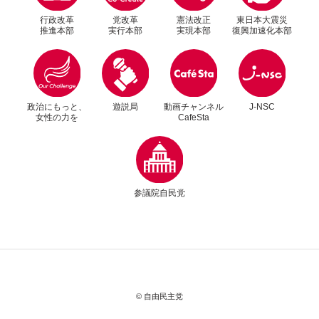
行政改革
党改革
憲法改正
東日本大震災
推進本部
実行本部
実現本部
復興加速化本部
別ウィンドウリンク
別ウィンドウリンク
政治にもっと、
遊説局
動画チャンネル
J-NSC
女性の力を
CafeSta
別ウィンドウリンク
2020年9月30日
女性局
組織運動本部役員会と組織運動本部・都道府県
参議院自民党
支部連合会オンライン会議に出席
© 自由民主党