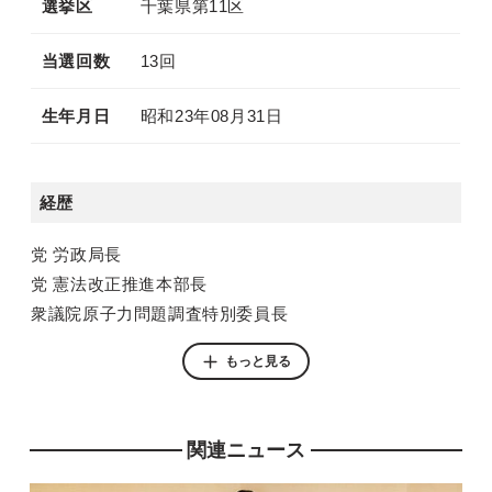
選挙区
千葉県第11区
当選回数
13回
生年月日
昭和23年08月31日
経歴
党 労政局長
党 憲法改正推進本部長
衆議院原子力問題調査特別委員長
雇用問題調査会長
もっと見る
行政改革推進本部長
党 組織運動本部長
法務大臣
関連ニュース
厚生労働副大臣
衆議院 厚生労働委員長