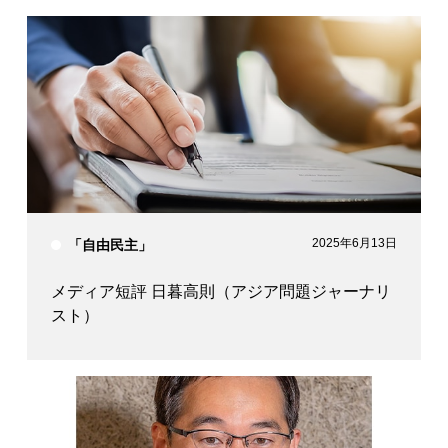
衆議院議員
参議院議員
参議院議員
森山 裕
末松 信介
関口 昌一
衆議院議員
衆議院議員
下村 博文
小野寺 五典
2025年6月13日
「自由民主」
メディア短評 日暮高則（アジア問題ジャーナリ
スト）