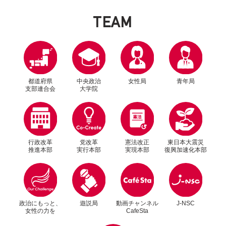
T
E
A
M
都道府県
中央政治
女性局
青年局
支部連合会
大学院
行政改革
党改革
憲法改正
東日本大震災
推進本部
実行本部
実現本部
復興加速化本部
別ウィンドウリンク
別ウィンドウリンク
政治にもっと、
遊説局
動画チャンネル
J-NSC
女性の力を
CafeSta