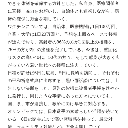
できる体制を確保する方針とした。私自身、医療関係者
に直接、協力をお願いし、自治体とも連携しながら、病
床の確保に万全を期していく。
ワクチンについては、自治体、医療機関は1日130万回、
企業・大学は1日20万回と、予想を上回るペースで接種
が進んでおり、高齢者の86%の方が1回以上の接種を、
75%の方が2回の接種を完了している。今後は、重症化
リスクの高い40代、50代の方々、そして感染が大きく広
がっている若い世代への接種に注力していく。
日程が許せば6日に広島、9日に長崎を訪問し、それぞれ
の平和祈念式典に出席する。黒い雨訴訟については、上
告しない決断をした。原告の皆様に被爆者手帳を速やか
に発行し、同じような事情にあった方々についても、
国、県、市が連携し、救済に向け早急に対応する。
オリンピックでは、日本選手の素晴らしい活躍が続いて
いる。8日の閉会式まで高い緊張感を持って、感染対
策、セキュリティ対策などに万全を期していく。