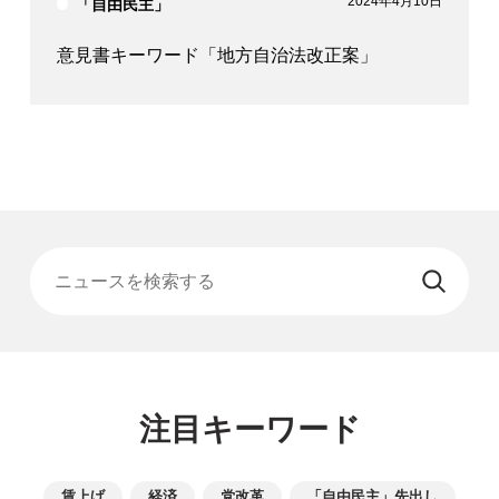
2024年4月10日
「自由民主」
意見書キーワード「地方自治法改正案」
ニュースを検索する
注目キーワード
賃上げ
経済
党改革
「自由民主」先出し