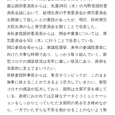
森山国対委員長からは、先週28日（水）の与野党国対委
員長会談において、総理出席の予算委員会か厚労委員会
を開催して欲しいとの要請があったが、明日、田村厚労
大臣出席のもと厚労委員会を開くことで合意した。
末松参院国対委員長からは、閉会中審査については、厚
労委員会を5日（木）に行うことで合意している。
関口参院会長からは、衆議院選挙、来年の参議院選挙に
向けた大事な時期であり、しっかり取り組んでいく。新
型コロナの感染状況は非常に厳しい状況にあり、政府を
全面的に支えてまいりたい。
世耕参院幹事長からは、東京オリンピックが、このまま
無事に終えることができるよう尽力していきたい。新型
コロナの感染が拡大しており、国民は大変不安を感じて
いる。政府におかれては正確なデータとコミュニケーシ
ョンをしっかりとっていただき国民の気を引き締めなが
ら、一方でいたずらな不安を抱かせることのないよう努