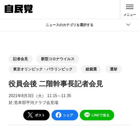
このページの本文へ移動
メニュー
ニュースのカテゴリを選択する
全て
政策
記者会見
記者会見
新型コロナウイルス
党声明
東京オリンピック・パラリンピック
総裁選
選挙
お知らせ
役員会後 二階幹事長記者会見
活動局
2021年8月3日（火） 11:15～11:35
於:党本部平河クラブ会見場
ポスト
シェア
LINEで送る