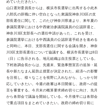
めていただきたい。
山口選対委員長からは、横浜市長選挙に出馬する小此木
八郎氏の辞職に伴い空白となった衆議院神奈川3区の支
部長選任に関して、このたび神奈川県連より、来年夏の
参議院選挙における中西健治参議院議員の公認辞退と、
神奈川3区支部長への選任申請があった。これを受け、
参議院選挙における中西議員の公認辞退手続きを進める
と同時に、本日、支部長選任に関する会議を開き、神奈
川3区支部長選任について協議する。横浜市長選挙は8日
（日）に告示される。地元組織は自主投票としている。
下村政調会長からは、先週末、緊急事態宣言の追加・延
長や新たなまん延防止措置が決定された。経済への影響
を注視し、様々なことを視野に入れながら、しっかり対
応していきたい。今週の政審は本日開催し、政府への提
言を審査する。今月末の概算要求締め切りに向け、先月
から各部会で議論を開始している。今月後半には各部会
で重点項目をまとめていきたい。政府の締め切り前に