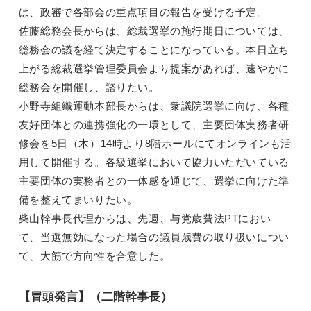
は、政審で各部会の重点項目の報告を受ける予定。
佐藤総務会長からは、総裁選挙の施行期日については、
総務会の議を経て決定することになっている。本日立ち
上がる総裁選挙管理委員会より提案があれば、速やかに
総務会を開催し、諮りたい。
小野寺組織運動本部長からは、衆議院選挙に向け、各種
友好団体との連携強化の一環として、主要団体実務者研
修会を5日（木）14時より8階ホールにてオンラインも活
用して開催する。各級選挙において協力いただいている
主要団体の実務者との一体感を通じて、選挙に向けた準
備を整えてまいりたい。
柴山幹事長代理からは、先週、与党歳費法PTにおい
て、当選無効になった場合の議員歳費の取り扱いについ
て、大筋で方向性を合意した。
【冒頭発言】（二階幹事長）