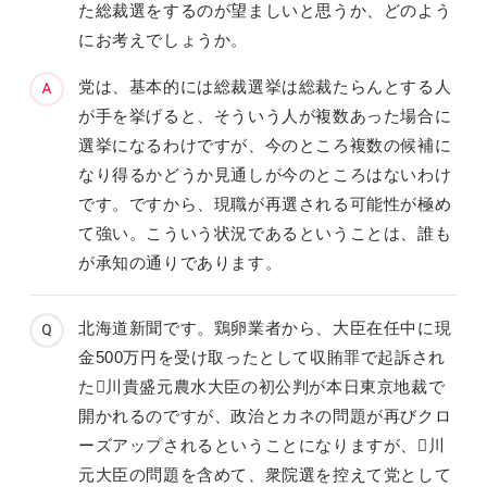
た総裁選をするのが望ましいと思うか、どのよう
にお考えでしょうか。
党は、基本的には総裁選挙は総裁たらんとする人
が手を挙げると、そういう人が複数あった場合に
選挙になるわけですが、今のところ複数の候補に
なり得るかどうか見通しが今のところはないわけ
です。ですから、現職が再選される可能性が極め
て強い。こういう状況であるということは、誰も
が承知の通りであります。
北海道新聞です。鶏卵業者から、大臣在任中に現
金500万円を受け取ったとして収賄罪で起訴され
た川貴盛元農水大臣の初公判が本日東京地裁で
開かれるのですが、政治とカネの問題が再びクロ
ーズアップされるということになりますが、川
元大臣の問題を含めて、衆院選を控えて党として